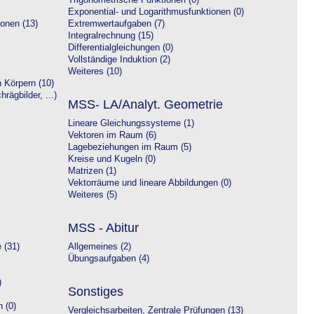
Trigonometrische Funktionen (0)
Exponential- und Logarithmusfunktionen (0)
onen (13)
Extremwertaufgaben (7)
Integralrechnung (15)
Differentialgleichungen (0)
Vollständige Induktion (2)
Weiteres (10)
 Körpern (10)
rägbilder, ...)
MSS- LA/Analyt. Geometrie
Lineare Gleichungssysteme (1)
Vektoren im Raum (6)
Lagebeziehungen im Raum (5)
Kreise und Kugeln (0)
Matrizen (1)
Vektorräume und lineare Abbildungen (0)
Weiteres (5)
MSS - Abitur
 (31)
Allgemeines (2)
Übungsaufgaben (4)
)
Sonstiges
 (0)
Vergleichsarbeiten, Zentrale Prüfungen (13)