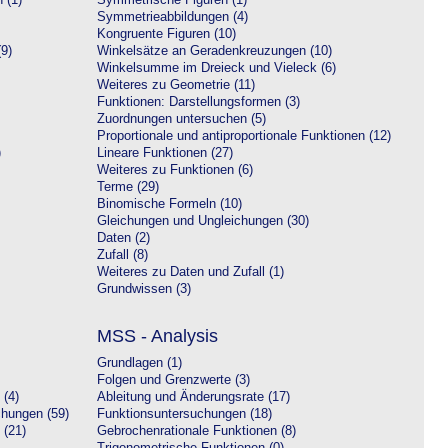
 (1)
Symmetrische Figuren (1)
Symmetrieabbildungen (4)
Kongruente Figuren (10)
9)
Winkelsätze an Geradenkreuzungen (10)
Winkelsumme im Dreieck und Vieleck (6)
Weiteres zu Geometrie (11)
Funktionen: Darstellungsformen (3)
Zuordnungen untersuchen (5)
Proportionale und antiproportionale Funktionen (12)
)
Lineare Funktionen (27)
Weiteres zu Funktionen (6)
Terme (29)
Binomische Formeln (10)
Gleichungen und Ungleichungen (30)
Daten (2)
Zufall (8)
Weiteres zu Daten und Zufall (1)
Grundwissen (3)
MSS - Analysis
Grundlagen (1)
Folgen und Grenzwerte (3)
 (4)
Ableitung und Änderungsrate (17)
chungen (59)
Funktionsuntersuchungen (18)
 (21)
Gebrochenrationale Funktionen (8)