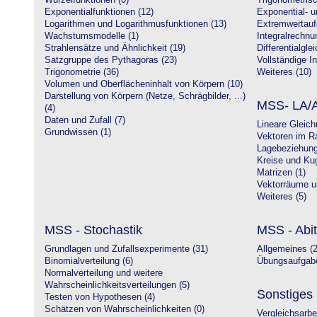
Wurzelfunktionen (0)
Trigonometrisc
Exponentialfunktionen (12)
Exponential- u
Logarithmen und Logarithmusfunktionen (13)
Extremwertauf
Wachstumsmodelle (1)
Integralrechnu
Strahlensätze und Ähnlichkeit (19)
Differentialgle
Satzgruppe des Pythagoras (23)
Vollständige In
Trigonometrie (36)
Weiteres (10)
Volumen und Oberflächeninhalt von Körpern (10)
Darstellung von Körpern (Netze, Schrägbilder, ...)
MSS- LA/A
(4)
Daten und Zufall (7)
Lineare Gleic
Grundwissen (1)
Vektoren im R
Lagebeziehung
Kreise und Kug
Matrizen (1)
Vektorräume un
Weiteres (5)
MSS - Stochastik
MSS - Abit
Grundlagen und Zufallsexperimente (31)
Allgemeines (2
Binomialverteilung (6)
Übungsaufgabe
Normalverteilung und weitere
Wahrscheinlichkeitsverteilungen (5)
Sonstiges
Testen von Hypothesen (4)
Schätzen von Wahrscheinlichkeiten (0)
Vergleichsarbe