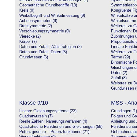
Messen und Größen: Anwendungen (1)
Symmetrische 
Geometrische Grundbegriffe (13)
Symmetrieabbi
Kreis (0)
Kongruente Fig
Winkelbegriff und Winkelmessung (9)
Winkelsätze a
Achsensymmetrie (9)
Winkelsumme i
Drehsymmetrie (2)
Weiteres zu G
Verschiebungssymmetrie (0)
Funktionen: Da
Vierecke (2)
Zuordnungen u
Körper (7)
Proportionale 
Daten und Zufall: Zählstrategien (2)
Lineare Funkti
Daten und Zufall: Daten (5)
Weiteres zu Fu
Grundwissen (6)
Terme (29)
Binomische Fo
Gleichungen u
Daten (2)
Zufall (8)
Weiteres zu Da
Grundwissen (
Klasse 9/10
MSS - Ana
Lineare Gleichungssysteme (23)
Grundlagen (1)
Quadratwurzeln (7)
Folgen und Gr
Reelle Zahlen: Näherungsverfahren (4)
Ableitung und 
Quadratische Funktionen und Gleichungen (59)
Funktionsunte
Potenzgesetze – Potenzfunktionen (21)
Gebrochenratio