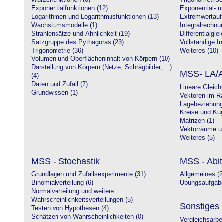
Wurzelfunktionen (0)
Trigonometrisc
Exponentialfunktionen (12)
Exponential- u
Logarithmen und Logarithmusfunktionen (13)
Extremwertauf
Wachstumsmodelle (1)
Integralrechnu
Strahlensätze und Ähnlichkeit (19)
Differentialgle
Satzgruppe des Pythagoras (23)
Vollständige In
Trigonometrie (36)
Weiteres (10)
Volumen und Oberflächeninhalt von Körpern (10)
Darstellung von Körpern (Netze, Schrägbilder, ...)
MSS- LA/A
(4)
Daten und Zufall (7)
Lineare Gleic
Grundwissen (1)
Vektoren im R
Lagebeziehung
Kreise und Kug
Matrizen (1)
Vektorräume un
Weiteres (5)
MSS - Stochastik
MSS - Abit
Grundlagen und Zufallsexperimente (31)
Allgemeines (2
Binomialverteilung (6)
Übungsaufgabe
Normalverteilung und weitere
Wahrscheinlichkeitsverteilungen (5)
Sonstiges
Testen von Hypothesen (4)
Schätzen von Wahrscheinlichkeiten (0)
Vergleichsarbe