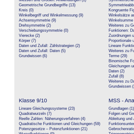
Messen und Größen: Anwendungen (1)
Symmetrische 
Geometrische Grundbegriffe (13)
Symmetrieabbi
Kreis (0)
Kongruente Fig
Winkelbegriff und Winkelmessung (9)
Winkelsätze a
Achsensymmetrie (9)
Winkelsumme i
Drehsymmetrie (2)
Weiteres zu G
Verschiebungssymmetrie (0)
Funktionen: Da
Vierecke (2)
Zuordnungen u
Körper (7)
Proportionale 
Daten und Zufall: Zählstrategien (2)
Lineare Funkti
Daten und Zufall: Daten (5)
Weiteres zu Fu
Grundwissen (6)
Terme (29)
Binomische Fo
Gleichungen u
Daten (2)
Zufall (8)
Weiteres zu Da
Grundwissen (
Klasse 9/10
MSS - Ana
Lineare Gleichungssysteme (23)
Grundlagen (1)
Quadratwurzeln (7)
Folgen und Gr
Reelle Zahlen: Näherungsverfahren (4)
Ableitung und 
Quadratische Funktionen und Gleichungen (59)
Funktionsunte
Potenzgesetze – Potenzfunktionen (21)
Gebrochenratio