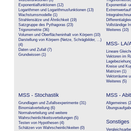
Wurzelfunktionen (0)
Trigonometrisc
Exponentialfunktionen (12)
Exponential- u
Logarithmen und Logarithmusfunktionen (13)
Extremwertauf
Wachstumsmodelle (1)
Integralrechnu
Strahlensätze und Ähnlichkeit (19)
Differentialgle
Satzgruppe des Pythagoras (23)
Vollständige In
Trigonometrie (36)
Weiteres (10)
Volumen und Oberflächeninhalt von Körpern (10)
Darstellung von Körpern (Netze, Schrägbilder, ...)
MSS- LA/A
(4)
Daten und Zufall (7)
Lineare Gleic
Grundwissen (1)
Vektoren im R
Lagebeziehung
Kreise und Kug
Matrizen (1)
Vektorräume un
Weiteres (5)
MSS - Stochastik
MSS - Abit
Grundlagen und Zufallsexperimente (31)
Allgemeines (2
Binomialverteilung (6)
Übungsaufgabe
Normalverteilung und weitere
Wahrscheinlichkeitsverteilungen (5)
Sonstiges
Testen von Hypothesen (4)
Schätzen von Wahrscheinlichkeiten (0)
Vergleichsarbe