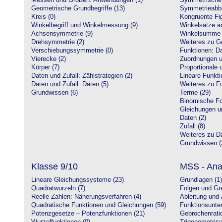
Messen und Größen: Anwendungen (1)
Symmetrische 
Geometrische Grundbegriffe (13)
Symmetrieabbi
Kreis (0)
Kongruente Fig
Winkelbegriff und Winkelmessung (9)
Winkelsätze a
Achsensymmetrie (9)
Winkelsumme i
Drehsymmetrie (2)
Weiteres zu G
Verschiebungssymmetrie (0)
Funktionen: Da
Vierecke (2)
Zuordnungen u
Körper (7)
Proportionale 
Daten und Zufall: Zählstrategien (2)
Lineare Funkti
Daten und Zufall: Daten (5)
Weiteres zu Fu
Grundwissen (6)
Terme (29)
Binomische Fo
Gleichungen u
Daten (2)
Zufall (8)
Weiteres zu Da
Grundwissen (
Klasse 9/10
MSS - Ana
Lineare Gleichungssysteme (23)
Grundlagen (1)
Quadratwurzeln (7)
Folgen und Gr
Reelle Zahlen: Näherungsverfahren (4)
Ableitung und 
Quadratische Funktionen und Gleichungen (59)
Funktionsunte
Potenzgesetze – Potenzfunktionen (21)
Gebrochenratio