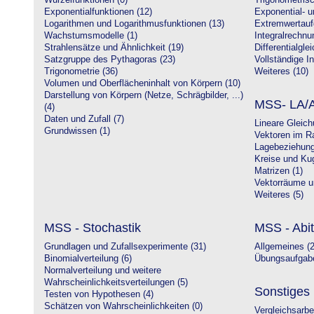
Wurzelfunktionen (0)
Trigonometrisc
Exponentialfunktionen (12)
Exponential- u
Logarithmen und Logarithmusfunktionen (13)
Extremwertauf
Wachstumsmodelle (1)
Integralrechnu
Strahlensätze und Ähnlichkeit (19)
Differentialgle
Satzgruppe des Pythagoras (23)
Vollständige In
Trigonometrie (36)
Weiteres (10)
Volumen und Oberflächeninhalt von Körpern (10)
Darstellung von Körpern (Netze, Schrägbilder, ...)
MSS- LA/A
(4)
Daten und Zufall (7)
Lineare Gleic
Grundwissen (1)
Vektoren im R
Lagebeziehung
Kreise und Kug
Matrizen (1)
Vektorräume un
Weiteres (5)
MSS - Stochastik
MSS - Abit
Grundlagen und Zufallsexperimente (31)
Allgemeines (2
Binomialverteilung (6)
Übungsaufgabe
Normalverteilung und weitere
Wahrscheinlichkeitsverteilungen (5)
Sonstiges
Testen von Hypothesen (4)
Schätzen von Wahrscheinlichkeiten (0)
Vergleichsarbe