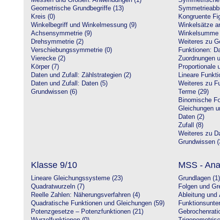
Messen und Größen: Anwendungen (1)
Symmetrische 
Geometrische Grundbegriffe (13)
Symmetrieabbi
Kreis (0)
Kongruente Fig
Winkelbegriff und Winkelmessung (9)
Winkelsätze a
Achsensymmetrie (9)
Winkelsumme i
Drehsymmetrie (2)
Weiteres zu G
Verschiebungssymmetrie (0)
Funktionen: Da
Vierecke (2)
Zuordnungen u
Körper (7)
Proportionale 
Daten und Zufall: Zählstrategien (2)
Lineare Funkti
Daten und Zufall: Daten (5)
Weiteres zu Fu
Grundwissen (6)
Terme (29)
Binomische Fo
Gleichungen u
Daten (2)
Zufall (8)
Weiteres zu Da
Grundwissen (
Klasse 9/10
MSS - Ana
Lineare Gleichungssysteme (23)
Grundlagen (1)
Quadratwurzeln (7)
Folgen und Gr
Reelle Zahlen: Näherungsverfahren (4)
Ableitung und 
Quadratische Funktionen und Gleichungen (59)
Funktionsunte
Potenzgesetze – Potenzfunktionen (21)
Gebrochenratio