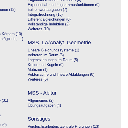
Trigonometrische Funktionen (0)
Exponential- und Logarithmusfunktionen (0)
onen (13)
Extremwertaufgaben (7)
Integralrechnung (15)
Differentialgleichungen (0)
Vollständige Induktion (2)
Weiteres (10)
 Körpern (10)
rägbilder, ...)
MSS- LA/Analyt. Geometrie
Lineare Gleichungssysteme (1)
Vektoren im Raum (6)
Lagebeziehungen im Raum (5)
Kreise und Kugeln (0)
Matrizen (1)
Vektorräume und lineare Abbildungen (0)
Weiteres (5)
MSS - Abitur
 (31)
Allgemeines (2)
Übungsaufgaben (4)
)
Sonstiges
 (0)
Vergleichsarbeiten, Zentrale Prüfungen (13)