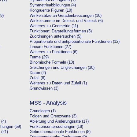
 (1)
Symmetrische Figuren (1)
Symmetrieabbildungen (4)
Kongruente Figuren (10)
9)
Winkelsätze an Geradenkreuzungen (10)
Winkelsumme im Dreieck und Vieleck (6)
Weiteres zu Geometrie (11)
Funktionen: Darstellungsformen (3)
Zuordnungen untersuchen (5)
Proportionale und antiproportionale Funktionen (12)
)
Lineare Funktionen (27)
Weiteres zu Funktionen (6)
Terme (29)
Binomische Formeln (10)
Gleichungen und Ungleichungen (30)
Daten (2)
Zufall (8)
Weiteres zu Daten und Zufall (1)
Grundwissen (3)
MSS - Analysis
Grundlagen (1)
Folgen und Grenzwerte (3)
 (4)
Ableitung und Änderungsrate (17)
chungen (59)
Funktionsuntersuchungen (18)
 (21)
Gebrochenrationale Funktionen (8)