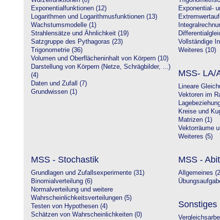
Wurzelfunktionen (0)
Trigonometrisc
Exponentialfunktionen (12)
Exponential- u
Logarithmen und Logarithmusfunktionen (13)
Extremwertauf
Wachstumsmodelle (1)
Integralrechnu
Strahlensätze und Ähnlichkeit (19)
Differentialgle
Satzgruppe des Pythagoras (23)
Vollständige In
Trigonometrie (36)
Weiteres (10)
Volumen und Oberflächeninhalt von Körpern (10)
Darstellung von Körpern (Netze, Schrägbilder, ...)
MSS- LA/A
(4)
Daten und Zufall (7)
Lineare Gleic
Grundwissen (1)
Vektoren im R
Lagebeziehung
Kreise und Kug
Matrizen (1)
Vektorräume un
Weiteres (5)
MSS - Stochastik
MSS - Abit
Grundlagen und Zufallsexperimente (31)
Allgemeines (2
Binomialverteilung (6)
Übungsaufgabe
Normalverteilung und weitere
Wahrscheinlichkeitsverteilungen (5)
Sonstiges
Testen von Hypothesen (4)
Schätzen von Wahrscheinlichkeiten (0)
Vergleichsarbe