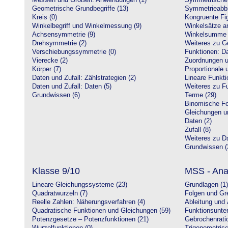
Messen und Größen: Anwendungen (1)
Symmetrische 
Geometrische Grundbegriffe (13)
Symmetrieabbi
Kreis (0)
Kongruente Fig
Winkelbegriff und Winkelmessung (9)
Winkelsätze a
Achsensymmetrie (9)
Winkelsumme i
Drehsymmetrie (2)
Weiteres zu G
Verschiebungssymmetrie (0)
Funktionen: Da
Vierecke (2)
Zuordnungen u
Körper (7)
Proportionale 
Daten und Zufall: Zählstrategien (2)
Lineare Funkti
Daten und Zufall: Daten (5)
Weiteres zu Fu
Grundwissen (6)
Terme (29)
Binomische Fo
Gleichungen u
Daten (2)
Zufall (8)
Weiteres zu Da
Grundwissen (
Klasse 9/10
MSS - Ana
Lineare Gleichungssysteme (23)
Grundlagen (1)
Quadratwurzeln (7)
Folgen und Gr
Reelle Zahlen: Näherungsverfahren (4)
Ableitung und 
Quadratische Funktionen und Gleichungen (59)
Funktionsunte
Potenzgesetze – Potenzfunktionen (21)
Gebrochenratio