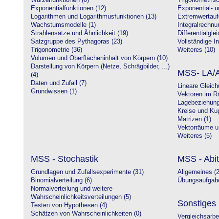
Wurzelfunktionen (0)
Trigonometrisc
Exponentialfunktionen (12)
Exponential- u
Logarithmen und Logarithmusfunktionen (13)
Extremwertauf
Wachstumsmodelle (1)
Integralrechnu
Strahlensätze und Ähnlichkeit (19)
Differentialgle
Satzgruppe des Pythagoras (23)
Vollständige In
Trigonometrie (36)
Weiteres (10)
Volumen und Oberflächeninhalt von Körpern (10)
Darstellung von Körpern (Netze, Schrägbilder, ...)
MSS- LA/A
(4)
Daten und Zufall (7)
Lineare Gleic
Grundwissen (1)
Vektoren im R
Lagebeziehung
Kreise und Kug
Matrizen (1)
Vektorräume un
Weiteres (5)
MSS - Stochastik
MSS - Abit
Grundlagen und Zufallsexperimente (31)
Allgemeines (2
Binomialverteilung (6)
Übungsaufgabe
Normalverteilung und weitere
Wahrscheinlichkeitsverteilungen (5)
Sonstiges
Testen von Hypothesen (4)
Schätzen von Wahrscheinlichkeiten (0)
Vergleichsarbe