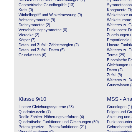
Messen und Größen: Anwendungen (1)
Symmetrische 
Geometrische Grundbegriffe (13)
Symmetrieabbi
Kreis (0)
Kongruente Fig
Winkelbegriff und Winkelmessung (9)
Winkelsätze a
Achsensymmetrie (9)
Winkelsumme i
Drehsymmetrie (2)
Weiteres zu G
Verschiebungssymmetrie (0)
Funktionen: Da
Vierecke (2)
Zuordnungen u
Körper (7)
Proportionale 
Daten und Zufall: Zählstrategien (2)
Lineare Funkti
Daten und Zufall: Daten (5)
Weiteres zu Fu
Grundwissen (6)
Terme (29)
Binomische Fo
Gleichungen u
Daten (2)
Zufall (8)
Weiteres zu Da
Grundwissen (
Klasse 9/10
MSS - Ana
Lineare Gleichungssysteme (23)
Grundlagen (1)
Quadratwurzeln (7)
Folgen und Gr
Reelle Zahlen: Näherungsverfahren (4)
Ableitung und 
Quadratische Funktionen und Gleichungen (59)
Funktionsunte
Potenzgesetze – Potenzfunktionen (21)
Gebrochenratio