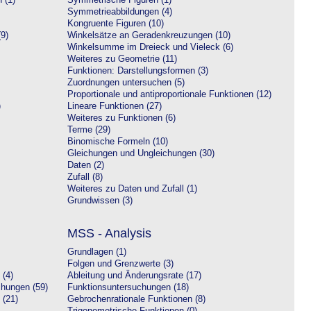
 (1)
Symmetrische Figuren (1)
Symmetrieabbildungen (4)
Kongruente Figuren (10)
9)
Winkelsätze an Geradenkreuzungen (10)
Winkelsumme im Dreieck und Vieleck (6)
Weiteres zu Geometrie (11)
Funktionen: Darstellungsformen (3)
Zuordnungen untersuchen (5)
Proportionale und antiproportionale Funktionen (12)
)
Lineare Funktionen (27)
Weiteres zu Funktionen (6)
Terme (29)
Binomische Formeln (10)
Gleichungen und Ungleichungen (30)
Daten (2)
Zufall (8)
Weiteres zu Daten und Zufall (1)
Grundwissen (3)
MSS - Analysis
Grundlagen (1)
Folgen und Grenzwerte (3)
 (4)
Ableitung und Änderungsrate (17)
chungen (59)
Funktionsuntersuchungen (18)
 (21)
Gebrochenrationale Funktionen (8)