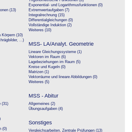
Trigonometrische Funktionen (0)
Exponential- und Logarithmusfunktionen (0)
onen (13)
Extremwertaufgaben (7)
Integralrechnung (15)
Differentialgleichungen (0)
Vollständige Induktion (2)
Weiteres (10)
 Körpern (10)
rägbilder, ...)
MSS- LA/Analyt. Geometrie
Lineare Gleichungssysteme (1)
Vektoren im Raum (6)
Lagebeziehungen im Raum (5)
Kreise und Kugeln (0)
Matrizen (1)
Vektorräume und lineare Abbildungen (0)
Weiteres (5)
MSS - Abitur
 (31)
Allgemeines (2)
Übungsaufgaben (4)
)
Sonstiges
 (0)
Vergleichsarbeiten, Zentrale Prüfungen (13)