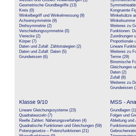
Messen und Größen: Anwendungen (1)
Symmetrische 
Geometrische Grundbegriffe (13)
Symmetrieabbi
Kreis (0)
Kongruente Fig
Winkelbegriff und Winkelmessung (9)
Winkelsätze a
Achsensymmetrie (9)
Winkelsumme i
Drehsymmetrie (2)
Weiteres zu G
Verschiebungssymmetrie (0)
Funktionen: Da
Vierecke (2)
Zuordnungen u
Körper (7)
Proportionale 
Daten und Zufall: Zählstrategien (2)
Lineare Funkti
Daten und Zufall: Daten (5)
Weiteres zu Fu
Grundwissen (6)
Terme (29)
Binomische Fo
Gleichungen u
Daten (2)
Zufall (8)
Weiteres zu Da
Grundwissen (
Klasse 9/10
MSS - Ana
Lineare Gleichungssysteme (23)
Grundlagen (1)
Quadratwurzeln (7)
Folgen und Gr
Reelle Zahlen: Näherungsverfahren (4)
Ableitung und 
Quadratische Funktionen und Gleichungen (59)
Funktionsunte
Potenzgesetze – Potenzfunktionen (21)
Gebrochenratio