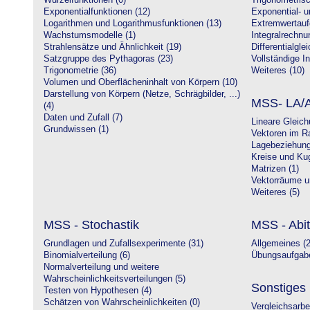
Wurzelfunktionen (0)
Trigonometrisc
Exponentialfunktionen (12)
Exponential- u
Logarithmen und Logarithmusfunktionen (13)
Extremwertauf
Wachstumsmodelle (1)
Integralrechnu
Strahlensätze und Ähnlichkeit (19)
Differentialgle
Satzgruppe des Pythagoras (23)
Vollständige In
Trigonometrie (36)
Weiteres (10)
Volumen und Oberflächeninhalt von Körpern (10)
Darstellung von Körpern (Netze, Schrägbilder, ...)
MSS- LA/A
(4)
Daten und Zufall (7)
Lineare Gleic
Grundwissen (1)
Vektoren im R
Lagebeziehung
Kreise und Kug
Matrizen (1)
Vektorräume un
Weiteres (5)
MSS - Stochastik
MSS - Abit
Grundlagen und Zufallsexperimente (31)
Allgemeines (2
Binomialverteilung (6)
Übungsaufgabe
Normalverteilung und weitere
Wahrscheinlichkeitsverteilungen (5)
Sonstiges
Testen von Hypothesen (4)
Schätzen von Wahrscheinlichkeiten (0)
Vergleichsarbe