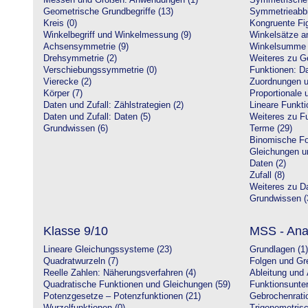
Messen und Größen: Anwendungen (1)
Symmetrische 
Geometrische Grundbegriffe (13)
Symmetrieabbi
Kreis (0)
Kongruente Fig
Winkelbegriff und Winkelmessung (9)
Winkelsätze a
Achsensymmetrie (9)
Winkelsumme i
Drehsymmetrie (2)
Weiteres zu G
Verschiebungssymmetrie (0)
Funktionen: Da
Vierecke (2)
Zuordnungen u
Körper (7)
Proportionale 
Daten und Zufall: Zählstrategien (2)
Lineare Funkti
Daten und Zufall: Daten (5)
Weiteres zu Fu
Grundwissen (6)
Terme (29)
Binomische Fo
Gleichungen u
Daten (2)
Zufall (8)
Weiteres zu Da
Grundwissen (
Klasse 9/10
MSS - Ana
Lineare Gleichungssysteme (23)
Grundlagen (1)
Quadratwurzeln (7)
Folgen und Gr
Reelle Zahlen: Näherungsverfahren (4)
Ableitung und 
Quadratische Funktionen und Gleichungen (59)
Funktionsunte
Potenzgesetze – Potenzfunktionen (21)
Gebrochenratio