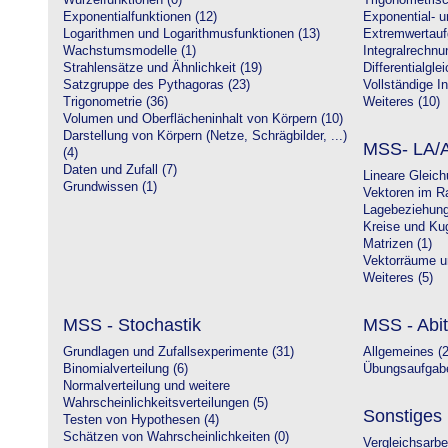
Wurzelfunktionen (0)
Trigonometrisc
Exponentialfunktionen (12)
Exponential- u
Logarithmen und Logarithmusfunktionen (13)
Extremwertauf
Wachstumsmodelle (1)
Integralrechnu
Strahlensätze und Ähnlichkeit (19)
Differentialgle
Satzgruppe des Pythagoras (23)
Vollständige In
Trigonometrie (36)
Weiteres (10)
Volumen und Oberflächeninhalt von Körpern (10)
Darstellung von Körpern (Netze, Schrägbilder, ...)
MSS- LA/A
(4)
Daten und Zufall (7)
Lineare Gleic
Grundwissen (1)
Vektoren im R
Lagebeziehung
Kreise und Kug
Matrizen (1)
Vektorräume un
Weiteres (5)
MSS - Stochastik
MSS - Abit
Grundlagen und Zufallsexperimente (31)
Allgemeines (2
Binomialverteilung (6)
Übungsaufgabe
Normalverteilung und weitere
Wahrscheinlichkeitsverteilungen (5)
Sonstiges
Testen von Hypothesen (4)
Schätzen von Wahrscheinlichkeiten (0)
Vergleichsarbe