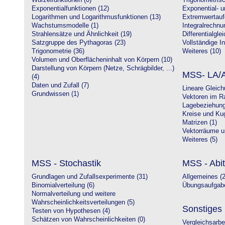
Wurzelfunktionen (0)
Trigonometrisc
Exponentialfunktionen (12)
Exponential- u
Logarithmen und Logarithmusfunktionen (13)
Extremwertauf
Wachstumsmodelle (1)
Integralrechnu
Strahlensätze und Ähnlichkeit (19)
Differentialgle
Satzgruppe des Pythagoras (23)
Vollständige In
Trigonometrie (36)
Weiteres (10)
Volumen und Oberflächeninhalt von Körpern (10)
Darstellung von Körpern (Netze, Schrägbilder, ...)
MSS- LA/A
(4)
Daten und Zufall (7)
Lineare Gleic
Grundwissen (1)
Vektoren im R
Lagebeziehung
Kreise und Kug
Matrizen (1)
Vektorräume un
Weiteres (5)
MSS - Stochastik
MSS - Abit
Grundlagen und Zufallsexperimente (31)
Allgemeines (2
Binomialverteilung (6)
Übungsaufgabe
Normalverteilung und weitere
Wahrscheinlichkeitsverteilungen (5)
Sonstiges
Testen von Hypothesen (4)
Schätzen von Wahrscheinlichkeiten (0)
Vergleichsarbe