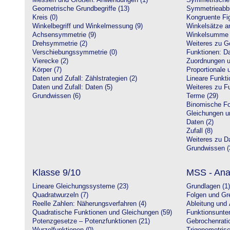
Messen und Größen: Anwendungen (1)
Symmetrische 
Geometrische Grundbegriffe (13)
Symmetrieabbi
Kreis (0)
Kongruente Fig
Winkelbegriff und Winkelmessung (9)
Winkelsätze a
Achsensymmetrie (9)
Winkelsumme i
Drehsymmetrie (2)
Weiteres zu G
Verschiebungssymmetrie (0)
Funktionen: Da
Vierecke (2)
Zuordnungen u
Körper (7)
Proportionale 
Daten und Zufall: Zählstrategien (2)
Lineare Funkti
Daten und Zufall: Daten (5)
Weiteres zu Fu
Grundwissen (6)
Terme (29)
Binomische Fo
Gleichungen u
Daten (2)
Zufall (8)
Weiteres zu Da
Grundwissen (
Klasse 9/10
MSS - Ana
Lineare Gleichungssysteme (23)
Grundlagen (1)
Quadratwurzeln (7)
Folgen und Gr
Reelle Zahlen: Näherungsverfahren (4)
Ableitung und 
Quadratische Funktionen und Gleichungen (59)
Funktionsunte
Potenzgesetze – Potenzfunktionen (21)
Gebrochenratio