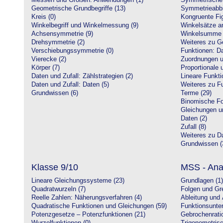
Messen und Größen: Anwendungen (1)
Symmetrische 
Geometrische Grundbegriffe (13)
Symmetrieabbi
Kreis (0)
Kongruente Fig
Winkelbegriff und Winkelmessung (9)
Winkelsätze a
Achsensymmetrie (9)
Winkelsumme i
Drehsymmetrie (2)
Weiteres zu G
Verschiebungssymmetrie (0)
Funktionen: Da
Vierecke (2)
Zuordnungen u
Körper (7)
Proportionale 
Daten und Zufall: Zählstrategien (2)
Lineare Funkti
Daten und Zufall: Daten (5)
Weiteres zu Fu
Grundwissen (6)
Terme (29)
Binomische Fo
Gleichungen u
Daten (2)
Zufall (8)
Weiteres zu Da
Grundwissen (
Klasse 9/10
MSS - Ana
Lineare Gleichungssysteme (23)
Grundlagen (1)
Quadratwurzeln (7)
Folgen und Gr
Reelle Zahlen: Näherungsverfahren (4)
Ableitung und 
Quadratische Funktionen und Gleichungen (59)
Funktionsunte
Potenzgesetze – Potenzfunktionen (21)
Gebrochenratio