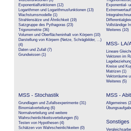
Wurzelfunktionen (0)
Trigonometrisc
Exponentialfunktionen (12)
Exponential- u
Logarithmen und Logarithmusfunktionen (13)
Extremwertauf
Wachstumsmodelle (1)
Integralrechnu
Strahlensätze und Ähnlichkeit (19)
Differentialgle
Satzgruppe des Pythagoras (23)
Vollständige In
Trigonometrie (36)
Weiteres (10)
Volumen und Oberflächeninhalt von Körpern (10)
Darstellung von Körpern (Netze, Schrägbilder, ...)
MSS- LA/A
(4)
Daten und Zufall (7)
Lineare Gleic
Grundwissen (1)
Vektoren im R
Lagebeziehung
Kreise und Kug
Matrizen (1)
Vektorräume un
Weiteres (5)
MSS - Stochastik
MSS - Abit
Grundlagen und Zufallsexperimente (31)
Allgemeines (2
Binomialverteilung (6)
Übungsaufgabe
Normalverteilung und weitere
Wahrscheinlichkeitsverteilungen (5)
Sonstiges
Testen von Hypothesen (4)
Schätzen von Wahrscheinlichkeiten (0)
Vergleichsarbe