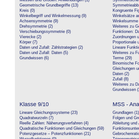
Messen und Größen: Anwendungen (1)
Symmetrische 
Geometrische Grundbegriffe (13)
Symmetrieabbi
Kreis (0)
Kongruente Fig
Winkelbegriff und Winkelmessung (9)
Winkelsätze a
Achsensymmetrie (9)
Winkelsumme i
Drehsymmetrie (2)
Weiteres zu G
Verschiebungssymmetrie (0)
Funktionen: Da
Vierecke (2)
Zuordnungen u
Körper (7)
Proportionale 
Daten und Zufall: Zählstrategien (2)
Lineare Funkti
Daten und Zufall: Daten (5)
Weiteres zu Fu
Grundwissen (6)
Terme (29)
Binomische Fo
Gleichungen u
Daten (2)
Zufall (8)
Weiteres zu Da
Grundwissen (
Klasse 9/10
MSS - Ana
Lineare Gleichungssysteme (23)
Grundlagen (1)
Quadratwurzeln (7)
Folgen und Gr
Reelle Zahlen: Näherungsverfahren (4)
Ableitung und 
Quadratische Funktionen und Gleichungen (59)
Funktionsunte
Potenzgesetze – Potenzfunktionen (21)
Gebrochenratio