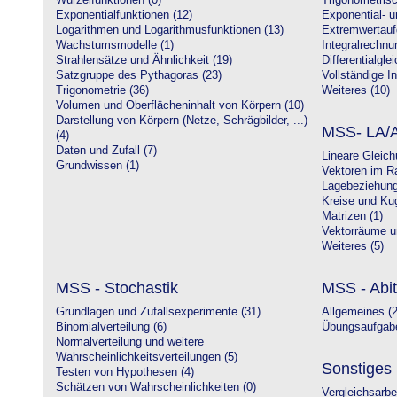
Wurzelfunktionen (0)
Trigonometrisc
Exponentialfunktionen (12)
Exponential- u
Logarithmen und Logarithmusfunktionen (13)
Extremwertauf
Wachstumsmodelle (1)
Integralrechnu
Strahlensätze und Ähnlichkeit (19)
Differentialgle
Satzgruppe des Pythagoras (23)
Vollständige In
Trigonometrie (36)
Weiteres (10)
Volumen und Oberflächeninhalt von Körpern (10)
Darstellung von Körpern (Netze, Schrägbilder, ...)
MSS- LA/A
(4)
Daten und Zufall (7)
Lineare Gleic
Grundwissen (1)
Vektoren im R
Lagebeziehung
Kreise und Kug
Matrizen (1)
Vektorräume un
Weiteres (5)
MSS - Stochastik
MSS - Abit
Grundlagen und Zufallsexperimente (31)
Allgemeines (2
Binomialverteilung (6)
Übungsaufgabe
Normalverteilung und weitere
Wahrscheinlichkeitsverteilungen (5)
Sonstiges
Testen von Hypothesen (4)
Schätzen von Wahrscheinlichkeiten (0)
Vergleichsarbe