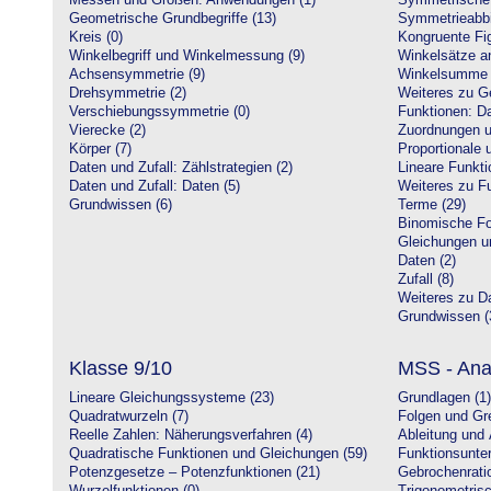
Messen und Größen: Anwendungen (1)
Symmetrische 
Geometrische Grundbegriffe (13)
Symmetrieabbi
Kreis (0)
Kongruente Fig
Winkelbegriff und Winkelmessung (9)
Winkelsätze a
Achsensymmetrie (9)
Winkelsumme i
Drehsymmetrie (2)
Weiteres zu G
Verschiebungssymmetrie (0)
Funktionen: Da
Vierecke (2)
Zuordnungen u
Körper (7)
Proportionale 
Daten und Zufall: Zählstrategien (2)
Lineare Funkti
Daten und Zufall: Daten (5)
Weiteres zu Fu
Grundwissen (6)
Terme (29)
Binomische Fo
Gleichungen u
Daten (2)
Zufall (8)
Weiteres zu Da
Grundwissen (
Klasse 9/10
MSS - Ana
Lineare Gleichungssysteme (23)
Grundlagen (1)
Quadratwurzeln (7)
Folgen und Gr
Reelle Zahlen: Näherungsverfahren (4)
Ableitung und 
Quadratische Funktionen und Gleichungen (59)
Funktionsunte
Potenzgesetze – Potenzfunktionen (21)
Gebrochenratio