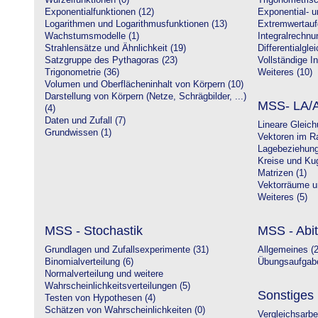
Wurzelfunktionen (0)
Trigonometrisc
Exponentialfunktionen (12)
Exponential- u
Logarithmen und Logarithmusfunktionen (13)
Extremwertauf
Wachstumsmodelle (1)
Integralrechnu
Strahlensätze und Ähnlichkeit (19)
Differentialgle
Satzgruppe des Pythagoras (23)
Vollständige In
Trigonometrie (36)
Weiteres (10)
Volumen und Oberflächeninhalt von Körpern (10)
Darstellung von Körpern (Netze, Schrägbilder, ...)
MSS- LA/A
(4)
Daten und Zufall (7)
Lineare Gleic
Grundwissen (1)
Vektoren im R
Lagebeziehung
Kreise und Kug
Matrizen (1)
Vektorräume un
Weiteres (5)
MSS - Stochastik
MSS - Abit
Grundlagen und Zufallsexperimente (31)
Allgemeines (2
Binomialverteilung (6)
Übungsaufgabe
Normalverteilung und weitere
Wahrscheinlichkeitsverteilungen (5)
Sonstiges
Testen von Hypothesen (4)
Schätzen von Wahrscheinlichkeiten (0)
Vergleichsarbe