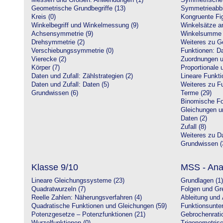
Messen und Größen: Anwendungen (1)
Symmetrische 
Geometrische Grundbegriffe (13)
Symmetrieabbi
Kreis (0)
Kongruente Fig
Winkelbegriff und Winkelmessung (9)
Winkelsätze a
Achsensymmetrie (9)
Winkelsumme i
Drehsymmetrie (2)
Weiteres zu G
Verschiebungssymmetrie (0)
Funktionen: Da
Vierecke (2)
Zuordnungen u
Körper (7)
Proportionale 
Daten und Zufall: Zählstrategien (2)
Lineare Funkti
Daten und Zufall: Daten (5)
Weiteres zu Fu
Grundwissen (6)
Terme (29)
Binomische Fo
Gleichungen u
Daten (2)
Zufall (8)
Weiteres zu Da
Grundwissen (
Klasse 9/10
MSS - Ana
Lineare Gleichungssysteme (23)
Grundlagen (1)
Quadratwurzeln (7)
Folgen und Gr
Reelle Zahlen: Näherungsverfahren (4)
Ableitung und 
Quadratische Funktionen und Gleichungen (59)
Funktionsunte
Potenzgesetze – Potenzfunktionen (21)
Gebrochenratio