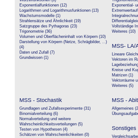
Wurzelfunktionen (0)
Trigonometrisc
Exponentialfunktionen (12)
Exponential- u
Logarithmen und Logarithmusfunktionen (13)
Extremwertauf
Wachstumsmodelle (1)
Integralrechnu
Strahlensätze und Ähnlichkeit (19)
Differentialgle
Satzgruppe des Pythagoras (23)
Vollständige In
Trigonometrie (36)
Weiteres (10)
Volumen und Oberflächeninhalt von Körpern (10)
Darstellung von Körpern (Netze, Schrägbilder, ...)
MSS- LA/A
(4)
Daten und Zufall (7)
Lineare Gleic
Grundwissen (1)
Vektoren im R
Lagebeziehung
Kreise und Kug
Matrizen (1)
Vektorräume un
Weiteres (5)
MSS - Stochastik
MSS - Abit
Grundlagen und Zufallsexperimente (31)
Allgemeines (2
Binomialverteilung (6)
Übungsaufgabe
Normalverteilung und weitere
Wahrscheinlichkeitsverteilungen (5)
Sonstiges
Testen von Hypothesen (4)
Schätzen von Wahrscheinlichkeiten (0)
Vergleichsarbe