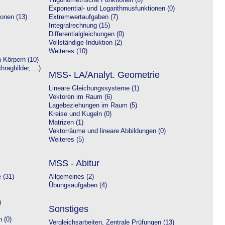
Trigonometrische Funktionen (0)
Exponential- und Logarithmusfunktionen (0)
onen (13)
Extremwertaufgaben (7)
Integralrechnung (15)
Differentialgleichungen (0)
Vollständige Induktion (2)
Weiteres (10)
 Körpern (10)
rägbilder, ...)
MSS- LA/Analyt. Geometrie
Lineare Gleichungssysteme (1)
Vektoren im Raum (6)
Lagebeziehungen im Raum (5)
Kreise und Kugeln (0)
Matrizen (1)
Vektorräume und lineare Abbildungen (0)
Weiteres (5)
MSS - Abitur
 (31)
Allgemeines (2)
Übungsaufgaben (4)
)
Sonstiges
 (0)
Vergleichsarbeiten, Zentrale Prüfungen (13)