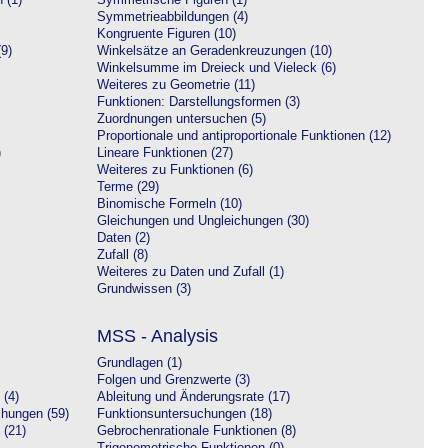
 (1)
Symmetrische Figuren (1)
Symmetrieabbildungen (4)
Kongruente Figuren (10)
9)
Winkelsätze an Geradenkreuzungen (10)
Winkelsumme im Dreieck und Vieleck (6)
Weiteres zu Geometrie (11)
Funktionen: Darstellungsformen (3)
Zuordnungen untersuchen (5)
Proportionale und antiproportionale Funktionen (12)
)
Lineare Funktionen (27)
Weiteres zu Funktionen (6)
Terme (29)
Binomische Formeln (10)
Gleichungen und Ungleichungen (30)
Daten (2)
Zufall (8)
Weiteres zu Daten und Zufall (1)
Grundwissen (3)
MSS - Analysis
Grundlagen (1)
Folgen und Grenzwerte (3)
 (4)
Ableitung und Änderungsrate (17)
chungen (59)
Funktionsuntersuchungen (18)
 (21)
Gebrochenrationale Funktionen (8)