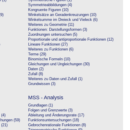
 (1)
Symmetrische Figuren (1)
Symmetrieabbildungen (4)
Kongruente Figuren (10)
9)
Winkelsätze an Geradenkreuzungen (10)
Winkelsumme im Dreieck und Vieleck (6)
Weiteres zu Geometrie (11)
Funktionen: Darstellungsformen (3)
Zuordnungen untersuchen (5)
Proportionale und antiproportionale Funktionen (12)
)
Lineare Funktionen (27)
Weiteres zu Funktionen (6)
Terme (29)
Binomische Formeln (10)
Gleichungen und Ungleichungen (30)
Daten (2)
Zufall (8)
Weiteres zu Daten und Zufall (1)
Grundwissen (3)
MSS - Analysis
Grundlagen (1)
Folgen und Grenzwerte (3)
 (4)
Ableitung und Änderungsrate (17)
chungen (59)
Funktionsuntersuchungen (18)
 (21)
Gebrochenrationale Funktionen (8)