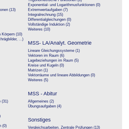
Trigonometrische Funktionen (0)
Exponential- und Logarithmusfunktionen (0)
onen (13)
Extremwertaufgaben (7)
Integralrechnung (15)
Differentialgleichungen (0)
Vollständige Induktion (2)
Weiteres (10)
 Körpern (10)
rägbilder, ...)
MSS- LA/Analyt. Geometrie
Lineare Gleichungssysteme (1)
Vektoren im Raum (6)
Lagebeziehungen im Raum (5)
Kreise und Kugeln (0)
Matrizen (1)
Vektorräume und lineare Abbildungen (0)
Weiteres (5)
MSS - Abitur
 (31)
Allgemeines (2)
Übungsaufgaben (4)
)
Sonstiges
 (0)
Vergleichsarbeiten, Zentrale Prüfungen (13)