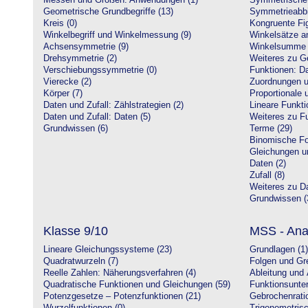
Messen und Größen: Anwendungen (1)
Symmetrische 
Geometrische Grundbegriffe (13)
Symmetrieabbi
Kreis (0)
Kongruente Fig
Winkelbegriff und Winkelmessung (9)
Winkelsätze a
Achsensymmetrie (9)
Winkelsumme i
Drehsymmetrie (2)
Weiteres zu G
Verschiebungssymmetrie (0)
Funktionen: Da
Vierecke (2)
Zuordnungen u
Körper (7)
Proportionale 
Daten und Zufall: Zählstrategien (2)
Lineare Funkti
Daten und Zufall: Daten (5)
Weiteres zu Fu
Grundwissen (6)
Terme (29)
Binomische Fo
Gleichungen u
Daten (2)
Zufall (8)
Weiteres zu Da
Grundwissen (
Klasse 9/10
MSS - Ana
Lineare Gleichungssysteme (23)
Grundlagen (1)
Quadratwurzeln (7)
Folgen und Gr
Reelle Zahlen: Näherungsverfahren (4)
Ableitung und 
Quadratische Funktionen und Gleichungen (59)
Funktionsunte
Potenzgesetze – Potenzfunktionen (21)
Gebrochenratio