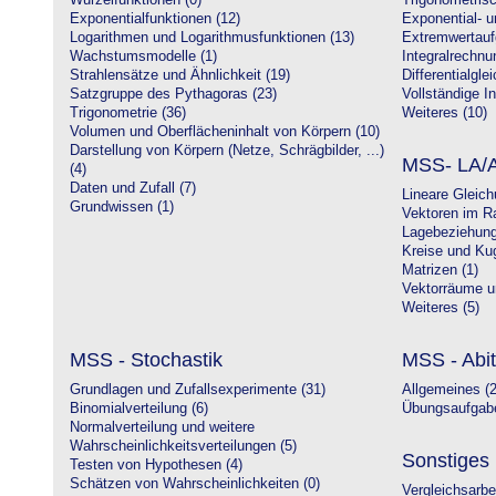
Wurzelfunktionen (0)
Trigonometrisc
Exponentialfunktionen (12)
Exponential- u
Logarithmen und Logarithmusfunktionen (13)
Extremwertauf
Wachstumsmodelle (1)
Integralrechnu
Strahlensätze und Ähnlichkeit (19)
Differentialgle
Satzgruppe des Pythagoras (23)
Vollständige In
Trigonometrie (36)
Weiteres (10)
Volumen und Oberflächeninhalt von Körpern (10)
Darstellung von Körpern (Netze, Schrägbilder, ...)
MSS- LA/A
(4)
Daten und Zufall (7)
Lineare Gleic
Grundwissen (1)
Vektoren im R
Lagebeziehung
Kreise und Kug
Matrizen (1)
Vektorräume un
Weiteres (5)
MSS - Stochastik
MSS - Abit
Grundlagen und Zufallsexperimente (31)
Allgemeines (2
Binomialverteilung (6)
Übungsaufgabe
Normalverteilung und weitere
Wahrscheinlichkeitsverteilungen (5)
Sonstiges
Testen von Hypothesen (4)
Schätzen von Wahrscheinlichkeiten (0)
Vergleichsarbe