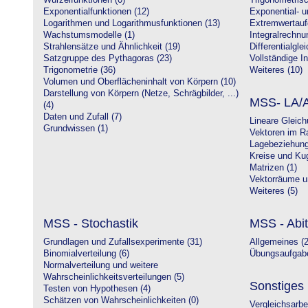
Wurzelfunktionen (0)
Trigonometrisc
Exponentialfunktionen (12)
Exponential- u
Logarithmen und Logarithmusfunktionen (13)
Extremwertauf
Wachstumsmodelle (1)
Integralrechnu
Strahlensätze und Ähnlichkeit (19)
Differentialgle
Satzgruppe des Pythagoras (23)
Vollständige In
Trigonometrie (36)
Weiteres (10)
Volumen und Oberflächeninhalt von Körpern (10)
Darstellung von Körpern (Netze, Schrägbilder, ...)
MSS- LA/A
(4)
Daten und Zufall (7)
Lineare Gleic
Grundwissen (1)
Vektoren im R
Lagebeziehung
Kreise und Kug
Matrizen (1)
Vektorräume un
Weiteres (5)
MSS - Stochastik
MSS - Abit
Grundlagen und Zufallsexperimente (31)
Allgemeines (2
Binomialverteilung (6)
Übungsaufgabe
Normalverteilung und weitere
Wahrscheinlichkeitsverteilungen (5)
Sonstiges
Testen von Hypothesen (4)
Schätzen von Wahrscheinlichkeiten (0)
Vergleichsarbe