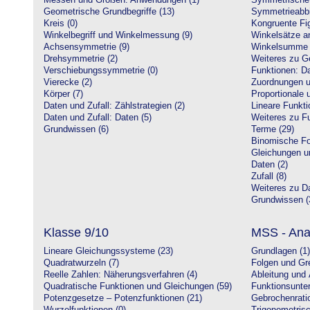
Messen und Größen: Anwendungen (1)
Symmetrische 
Geometrische Grundbegriffe (13)
Symmetrieabbi
Kreis (0)
Kongruente Fig
Winkelbegriff und Winkelmessung (9)
Winkelsätze a
Achsensymmetrie (9)
Winkelsumme i
Drehsymmetrie (2)
Weiteres zu G
Verschiebungssymmetrie (0)
Funktionen: Da
Vierecke (2)
Zuordnungen u
Körper (7)
Proportionale 
Daten und Zufall: Zählstrategien (2)
Lineare Funkti
Daten und Zufall: Daten (5)
Weiteres zu Fu
Grundwissen (6)
Terme (29)
Binomische Fo
Gleichungen u
Daten (2)
Zufall (8)
Weiteres zu Da
Grundwissen (
Klasse 9/10
MSS - Ana
Lineare Gleichungssysteme (23)
Grundlagen (1)
Quadratwurzeln (7)
Folgen und Gr
Reelle Zahlen: Näherungsverfahren (4)
Ableitung und 
Quadratische Funktionen und Gleichungen (59)
Funktionsunte
Potenzgesetze – Potenzfunktionen (21)
Gebrochenratio