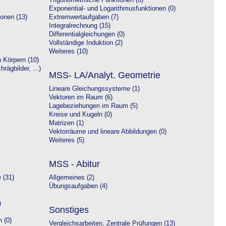
Trigonometrische Funktionen (0)
Exponential- und Logarithmusfunktionen (0)
onen (13)
Extremwertaufgaben (7)
Integralrechnung (15)
Differentialgleichungen (0)
Vollständige Induktion (2)
Weiteres (10)
 Körpern (10)
rägbilder, ...)
MSS- LA/Analyt. Geometrie
Lineare Gleichungssysteme (1)
Vektoren im Raum (6)
Lagebeziehungen im Raum (5)
Kreise und Kugeln (0)
Matrizen (1)
Vektorräume und lineare Abbildungen (0)
Weiteres (5)
MSS - Abitur
 (31)
Allgemeines (2)
Übungsaufgaben (4)
)
Sonstiges
 (0)
Vergleichsarbeiten, Zentrale Prüfungen (13)