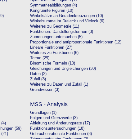
 (1)
Symmetrische Figuren (1)
Symmetrieabbildungen (4)
Kongruente Figuren (10)
9)
Winkelsätze an Geradenkreuzungen (10)
Winkelsumme im Dreieck und Vieleck (6)
Weiteres zu Geometrie (11)
Funktionen: Darstellungsformen (3)
Zuordnungen untersuchen (5)
Proportionale und antiproportionale Funktionen (12)
)
Lineare Funktionen (27)
Weiteres zu Funktionen (6)
Terme (29)
Binomische Formeln (10)
Gleichungen und Ungleichungen (30)
Daten (2)
Zufall (8)
Weiteres zu Daten und Zufall (1)
Grundwissen (3)
MSS - Analysis
Grundlagen (1)
Folgen und Grenzwerte (3)
 (4)
Ableitung und Änderungsrate (17)
chungen (59)
Funktionsuntersuchungen (18)
 (21)
Gebrochenrationale Funktionen (8)