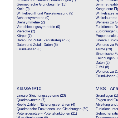
Messen und Größen: Anwendungen (1)
Symmetrische 
Geometrische Grundbegriffe (13)
Symmetrieabbi
Kreis (0)
Kongruente Fig
Winkelbegriff und Winkelmessung (9)
Winkelsätze a
Achsensymmetrie (9)
Winkelsumme i
Drehsymmetrie (2)
Weiteres zu G
Verschiebungssymmetrie (0)
Funktionen: Da
Vierecke (2)
Zuordnungen u
Körper (7)
Proportionale 
Daten und Zufall: Zählstrategien (2)
Lineare Funkti
Daten und Zufall: Daten (5)
Weiteres zu Fu
Grundwissen (6)
Terme (29)
Binomische Fo
Gleichungen u
Daten (2)
Zufall (8)
Weiteres zu Da
Grundwissen (
Klasse 9/10
MSS - Ana
Lineare Gleichungssysteme (23)
Grundlagen (1)
Quadratwurzeln (7)
Folgen und Gr
Reelle Zahlen: Näherungsverfahren (4)
Ableitung und 
Quadratische Funktionen und Gleichungen (59)
Funktionsunte
Potenzgesetze – Potenzfunktionen (21)
Gebrochenratio