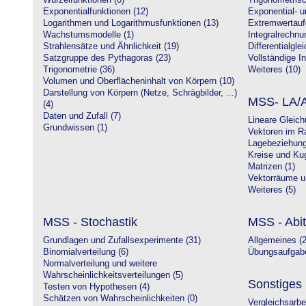
Wurzelfunktionen (0)
Trigonometrisc
Exponentialfunktionen (12)
Exponential- u
Logarithmen und Logarithmusfunktionen (13)
Extremwertauf
Wachstumsmodelle (1)
Integralrechnu
Strahlensätze und Ähnlichkeit (19)
Differentialgle
Satzgruppe des Pythagoras (23)
Vollständige In
Trigonometrie (36)
Weiteres (10)
Volumen und Oberflächeninhalt von Körpern (10)
Darstellung von Körpern (Netze, Schrägbilder, ...)
MSS- LA/A
(4)
Daten und Zufall (7)
Lineare Gleic
Grundwissen (1)
Vektoren im R
Lagebeziehung
Kreise und Kug
Matrizen (1)
Vektorräume un
Weiteres (5)
MSS - Stochastik
MSS - Abit
Grundlagen und Zufallsexperimente (31)
Allgemeines (2
Binomialverteilung (6)
Übungsaufgabe
Normalverteilung und weitere
Wahrscheinlichkeitsverteilungen (5)
Sonstiges
Testen von Hypothesen (4)
Schätzen von Wahrscheinlichkeiten (0)
Vergleichsarbe