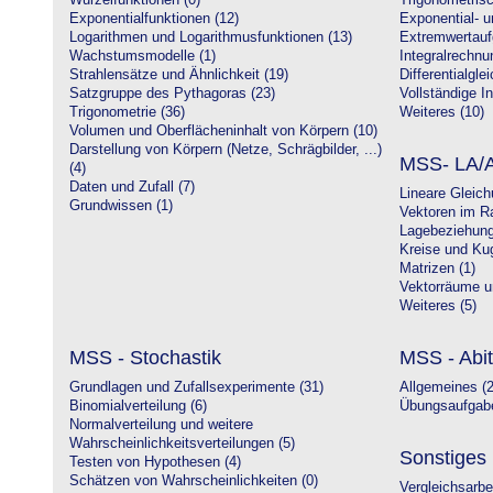
Wurzelfunktionen (0)
Trigonometrisc
Exponentialfunktionen (12)
Exponential- u
Logarithmen und Logarithmusfunktionen (13)
Extremwertauf
Wachstumsmodelle (1)
Integralrechnu
Strahlensätze und Ähnlichkeit (19)
Differentialgle
Satzgruppe des Pythagoras (23)
Vollständige In
Trigonometrie (36)
Weiteres (10)
Volumen und Oberflächeninhalt von Körpern (10)
Darstellung von Körpern (Netze, Schrägbilder, ...)
MSS- LA/A
(4)
Daten und Zufall (7)
Lineare Gleic
Grundwissen (1)
Vektoren im R
Lagebeziehung
Kreise und Kug
Matrizen (1)
Vektorräume un
Weiteres (5)
MSS - Stochastik
MSS - Abit
Grundlagen und Zufallsexperimente (31)
Allgemeines (2
Binomialverteilung (6)
Übungsaufgabe
Normalverteilung und weitere
Wahrscheinlichkeitsverteilungen (5)
Sonstiges
Testen von Hypothesen (4)
Schätzen von Wahrscheinlichkeiten (0)
Vergleichsarbe