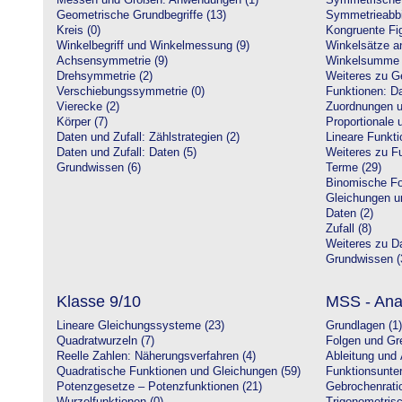
Messen und Größen: Anwendungen (1)
Symmetrische 
Geometrische Grundbegriffe (13)
Symmetrieabbi
Kreis (0)
Kongruente Fig
Winkelbegriff und Winkelmessung (9)
Winkelsätze a
Achsensymmetrie (9)
Winkelsumme i
Drehsymmetrie (2)
Weiteres zu G
Verschiebungssymmetrie (0)
Funktionen: Da
Vierecke (2)
Zuordnungen u
Körper (7)
Proportionale 
Daten und Zufall: Zählstrategien (2)
Lineare Funkti
Daten und Zufall: Daten (5)
Weiteres zu Fu
Grundwissen (6)
Terme (29)
Binomische Fo
Gleichungen u
Daten (2)
Zufall (8)
Weiteres zu Da
Grundwissen (
Klasse 9/10
MSS - Ana
Lineare Gleichungssysteme (23)
Grundlagen (1)
Quadratwurzeln (7)
Folgen und Gr
Reelle Zahlen: Näherungsverfahren (4)
Ableitung und 
Quadratische Funktionen und Gleichungen (59)
Funktionsunte
Potenzgesetze – Potenzfunktionen (21)
Gebrochenratio