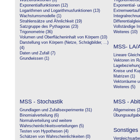
Wurzelfunktionen (0)
Trigonometrisc
Exponentialfunktionen (12)
Exponential- u
Logarithmen und Logarithmusfunktionen (13)
Extremwertauf
Wachstumsmodelle (1)
Integralrechnu
Strahlensätze und Ähnlichkeit (19)
Differentialgle
Satzgruppe des Pythagoras (23)
Vollständige In
Trigonometrie (36)
Weiteres (10)
Volumen und Oberflächeninhalt von Körpern (10)
Darstellung von Körpern (Netze, Schrägbilder, ...)
MSS- LA/A
(4)
Daten und Zufall (7)
Lineare Gleic
Grundwissen (1)
Vektoren im R
Lagebeziehung
Kreise und Kug
Matrizen (1)
Vektorräume un
Weiteres (5)
MSS - Stochastik
MSS - Abit
Grundlagen und Zufallsexperimente (31)
Allgemeines (2
Binomialverteilung (6)
Übungsaufgabe
Normalverteilung und weitere
Wahrscheinlichkeitsverteilungen (5)
Sonstiges
Testen von Hypothesen (4)
Schätzen von Wahrscheinlichkeiten (0)
Vergleichsarbe