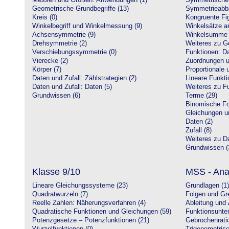
Messen und Größen: Anwendungen (1)
Symmetrische 
Geometrische Grundbegriffe (13)
Symmetrieabbi
Kreis (0)
Kongruente Fig
Winkelbegriff und Winkelmessung (9)
Winkelsätze a
Achsensymmetrie (9)
Winkelsumme i
Drehsymmetrie (2)
Weiteres zu G
Verschiebungssymmetrie (0)
Funktionen: Da
Vierecke (2)
Zuordnungen u
Körper (7)
Proportionale 
Daten und Zufall: Zählstrategien (2)
Lineare Funkti
Daten und Zufall: Daten (5)
Weiteres zu Fu
Grundwissen (6)
Terme (29)
Binomische Fo
Gleichungen u
Daten (2)
Zufall (8)
Weiteres zu Da
Grundwissen (
Klasse 9/10
MSS - Ana
Lineare Gleichungssysteme (23)
Grundlagen (1)
Quadratwurzeln (7)
Folgen und Gr
Reelle Zahlen: Näherungsverfahren (4)
Ableitung und 
Quadratische Funktionen und Gleichungen (59)
Funktionsunte
Potenzgesetze – Potenzfunktionen (21)
Gebrochenratio