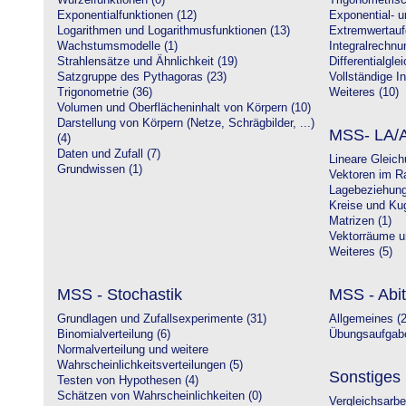
Wurzelfunktionen (0)
Trigonometrisc
Exponentialfunktionen (12)
Exponential- u
Logarithmen und Logarithmusfunktionen (13)
Extremwertauf
Wachstumsmodelle (1)
Integralrechnu
Strahlensätze und Ähnlichkeit (19)
Differentialgle
Satzgruppe des Pythagoras (23)
Vollständige In
Trigonometrie (36)
Weiteres (10)
Volumen und Oberflächeninhalt von Körpern (10)
Darstellung von Körpern (Netze, Schrägbilder, ...)
MSS- LA/A
(4)
Daten und Zufall (7)
Lineare Gleic
Grundwissen (1)
Vektoren im R
Lagebeziehung
Kreise und Kug
Matrizen (1)
Vektorräume un
Weiteres (5)
MSS - Stochastik
MSS - Abit
Grundlagen und Zufallsexperimente (31)
Allgemeines (2
Binomialverteilung (6)
Übungsaufgabe
Normalverteilung und weitere
Wahrscheinlichkeitsverteilungen (5)
Sonstiges
Testen von Hypothesen (4)
Schätzen von Wahrscheinlichkeiten (0)
Vergleichsarbe