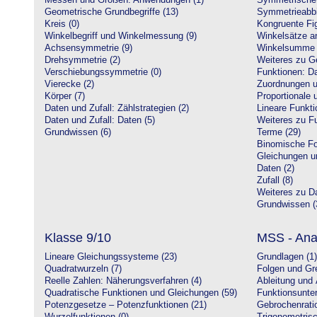
Messen und Größen: Anwendungen (1)
Symmetrische 
Geometrische Grundbegriffe (13)
Symmetrieabbi
Kreis (0)
Kongruente Fig
Winkelbegriff und Winkelmessung (9)
Winkelsätze a
Achsensymmetrie (9)
Winkelsumme i
Drehsymmetrie (2)
Weiteres zu G
Verschiebungssymmetrie (0)
Funktionen: Da
Vierecke (2)
Zuordnungen u
Körper (7)
Proportionale 
Daten und Zufall: Zählstrategien (2)
Lineare Funkti
Daten und Zufall: Daten (5)
Weiteres zu Fu
Grundwissen (6)
Terme (29)
Binomische Fo
Gleichungen u
Daten (2)
Zufall (8)
Weiteres zu Da
Grundwissen (
Klasse 9/10
MSS - Ana
Lineare Gleichungssysteme (23)
Grundlagen (1)
Quadratwurzeln (7)
Folgen und Gr
Reelle Zahlen: Näherungsverfahren (4)
Ableitung und 
Quadratische Funktionen und Gleichungen (59)
Funktionsunte
Potenzgesetze – Potenzfunktionen (21)
Gebrochenratio