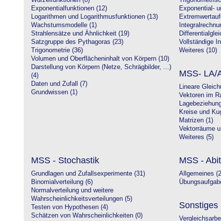
Wurzelfunktionen (0)
Trigonometrisc
Exponentialfunktionen (12)
Exponential- u
Logarithmen und Logarithmusfunktionen (13)
Extremwertauf
Wachstumsmodelle (1)
Integralrechnu
Strahlensätze und Ähnlichkeit (19)
Differentialgle
Satzgruppe des Pythagoras (23)
Vollständige In
Trigonometrie (36)
Weiteres (10)
Volumen und Oberflächeninhalt von Körpern (10)
Darstellung von Körpern (Netze, Schrägbilder, ...)
MSS- LA/A
(4)
Daten und Zufall (7)
Lineare Gleic
Grundwissen (1)
Vektoren im R
Lagebeziehung
Kreise und Kug
Matrizen (1)
Vektorräume un
Weiteres (5)
MSS - Stochastik
MSS - Abit
Grundlagen und Zufallsexperimente (31)
Allgemeines (2
Binomialverteilung (6)
Übungsaufgabe
Normalverteilung und weitere
Wahrscheinlichkeitsverteilungen (5)
Sonstiges
Testen von Hypothesen (4)
Schätzen von Wahrscheinlichkeiten (0)
Vergleichsarbe