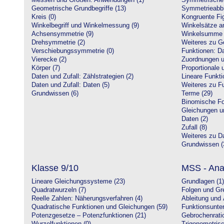
Messen und Größen: Anwendungen (1)
Symmetrische 
Geometrische Grundbegriffe (13)
Symmetrieabbi
Kreis (0)
Kongruente Fig
Winkelbegriff und Winkelmessung (9)
Winkelsätze a
Achsensymmetrie (9)
Winkelsumme i
Drehsymmetrie (2)
Weiteres zu G
Verschiebungssymmetrie (0)
Funktionen: Da
Vierecke (2)
Zuordnungen u
Körper (7)
Proportionale 
Daten und Zufall: Zählstrategien (2)
Lineare Funkti
Daten und Zufall: Daten (5)
Weiteres zu Fu
Grundwissen (6)
Terme (29)
Binomische Fo
Gleichungen u
Daten (2)
Zufall (8)
Weiteres zu Da
Grundwissen (
Klasse 9/10
MSS - Ana
Lineare Gleichungssysteme (23)
Grundlagen (1)
Quadratwurzeln (7)
Folgen und Gr
Reelle Zahlen: Näherungsverfahren (4)
Ableitung und 
Quadratische Funktionen und Gleichungen (59)
Funktionsunte
Potenzgesetze – Potenzfunktionen (21)
Gebrochenratio