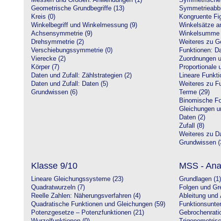
Messen und Größen: Anwendungen (1)
Symmetrische 
Geometrische Grundbegriffe (13)
Symmetrieabbi
Kreis (0)
Kongruente Fig
Winkelbegriff und Winkelmessung (9)
Winkelsätze a
Achsensymmetrie (9)
Winkelsumme i
Drehsymmetrie (2)
Weiteres zu G
Verschiebungssymmetrie (0)
Funktionen: Da
Vierecke (2)
Zuordnungen u
Körper (7)
Proportionale 
Daten und Zufall: Zählstrategien (2)
Lineare Funkti
Daten und Zufall: Daten (5)
Weiteres zu Fu
Grundwissen (6)
Terme (29)
Binomische Fo
Gleichungen u
Daten (2)
Zufall (8)
Weiteres zu Da
Grundwissen (
Klasse 9/10
MSS - Ana
Lineare Gleichungssysteme (23)
Grundlagen (1)
Quadratwurzeln (7)
Folgen und Gr
Reelle Zahlen: Näherungsverfahren (4)
Ableitung und 
Quadratische Funktionen und Gleichungen (59)
Funktionsunte
Potenzgesetze – Potenzfunktionen (21)
Gebrochenratio