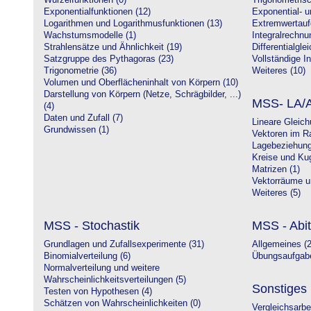
Wurzelfunktionen (0)
Trigonometrisc
Exponentialfunktionen (12)
Exponential- u
Logarithmen und Logarithmusfunktionen (13)
Extremwertauf
Wachstumsmodelle (1)
Integralrechnu
Strahlensätze und Ähnlichkeit (19)
Differentialgle
Satzgruppe des Pythagoras (23)
Vollständige In
Trigonometrie (36)
Weiteres (10)
Volumen und Oberflächeninhalt von Körpern (10)
Darstellung von Körpern (Netze, Schrägbilder, ...)
MSS- LA/A
(4)
Daten und Zufall (7)
Lineare Gleic
Grundwissen (1)
Vektoren im R
Lagebeziehung
Kreise und Kug
Matrizen (1)
Vektorräume un
Weiteres (5)
MSS - Stochastik
MSS - Abit
Grundlagen und Zufallsexperimente (31)
Allgemeines (2
Binomialverteilung (6)
Übungsaufgabe
Normalverteilung und weitere
Wahrscheinlichkeitsverteilungen (5)
Sonstiges
Testen von Hypothesen (4)
Schätzen von Wahrscheinlichkeiten (0)
Vergleichsarbe