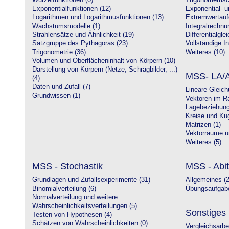
Wurzelfunktionen (0)
Trigonometrisc
Exponentialfunktionen (12)
Exponential- u
Logarithmen und Logarithmusfunktionen (13)
Extremwertauf
Wachstumsmodelle (1)
Integralrechnu
Strahlensätze und Ähnlichkeit (19)
Differentialgle
Satzgruppe des Pythagoras (23)
Vollständige In
Trigonometrie (36)
Weiteres (10)
Volumen und Oberflächeninhalt von Körpern (10)
Darstellung von Körpern (Netze, Schrägbilder, ...)
MSS- LA/A
(4)
Daten und Zufall (7)
Lineare Gleic
Grundwissen (1)
Vektoren im R
Lagebeziehung
Kreise und Kug
Matrizen (1)
Vektorräume un
Weiteres (5)
MSS - Stochastik
MSS - Abit
Grundlagen und Zufallsexperimente (31)
Allgemeines (2
Binomialverteilung (6)
Übungsaufgabe
Normalverteilung und weitere
Wahrscheinlichkeitsverteilungen (5)
Sonstiges
Testen von Hypothesen (4)
Schätzen von Wahrscheinlichkeiten (0)
Vergleichsarbe