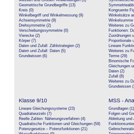
Messen und Größen: Anwendungen (1)
Symmetrische 
Geometrische Grundbegriffe (13)
Symmetrieabbi
Kreis (0)
Kongruente Fig
Winkelbegriff und Winkelmessung (9)
Winkelsätze a
Achsensymmetrie (9)
Winkelsumme i
Drehsymmetrie (2)
Weiteres zu G
Verschiebungssymmetrie (0)
Funktionen: Da
Vierecke (2)
Zuordnungen u
Körper (7)
Proportionale 
Daten und Zufall: Zählstrategien (2)
Lineare Funkti
Daten und Zufall: Daten (5)
Weiteres zu Fu
Grundwissen (6)
Terme (29)
Binomische Fo
Gleichungen u
Daten (2)
Zufall (8)
Weiteres zu Da
Grundwissen (
Klasse 9/10
MSS - Ana
Lineare Gleichungssysteme (23)
Grundlagen (1)
Quadratwurzeln (7)
Folgen und Gr
Reelle Zahlen: Näherungsverfahren (4)
Ableitung und 
Quadratische Funktionen und Gleichungen (59)
Funktionsunte
Potenzgesetze – Potenzfunktionen (21)
Gebrochenratio