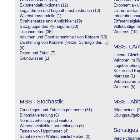
Wurzelfunktionen (0)
Trigonometrisc
Exponentialfunktionen (12)
Exponential- u
Logarithmen und Logarithmusfunktionen (13)
Extremwertauf
Wachstumsmodelle (1)
Integralrechnu
Strahlensätze und Ähnlichkeit (19)
Differentialgle
Satzgruppe des Pythagoras (23)
Vollständige In
Trigonometrie (36)
Weiteres (10)
Volumen und Oberflächeninhalt von Körpern (10)
Darstellung von Körpern (Netze, Schrägbilder, ...)
MSS- LA/A
(4)
Daten und Zufall (7)
Lineare Gleic
Grundwissen (1)
Vektoren im R
Lagebeziehung
Kreise und Kug
Matrizen (1)
Vektorräume un
Weiteres (5)
MSS - Stochastik
MSS - Abit
Grundlagen und Zufallsexperimente (31)
Allgemeines (2
Binomialverteilung (6)
Übungsaufgabe
Normalverteilung und weitere
Wahrscheinlichkeitsverteilungen (5)
Sonstiges
Testen von Hypothesen (4)
Schätzen von Wahrscheinlichkeiten (0)
Vergleichsarbe