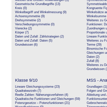
Messen und Größen: Anwendungen (1)
Symmetrische 
Geometrische Grundbegriffe (13)
Symmetrieabbi
Kreis (0)
Kongruente Fig
Winkelbegriff und Winkelmessung (9)
Winkelsätze a
Achsensymmetrie (9)
Winkelsumme i
Drehsymmetrie (2)
Weiteres zu G
Verschiebungssymmetrie (0)
Funktionen: Da
Vierecke (2)
Zuordnungen u
Körper (7)
Proportionale 
Daten und Zufall: Zählstrategien (2)
Lineare Funkti
Daten und Zufall: Daten (5)
Weiteres zu Fu
Grundwissen (6)
Terme (29)
Binomische Fo
Gleichungen u
Daten (2)
Zufall (8)
Weiteres zu Da
Grundwissen (
Klasse 9/10
MSS - Ana
Lineare Gleichungssysteme (23)
Grundlagen (1)
Quadratwurzeln (7)
Folgen und Gr
Reelle Zahlen: Näherungsverfahren (4)
Ableitung und 
Quadratische Funktionen und Gleichungen (59)
Funktionsunte
Potenzgesetze – Potenzfunktionen (21)
Gebrochenratio