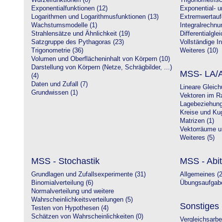
Wurzelfunktionen (0)
Trigonometrisc
Exponentialfunktionen (12)
Exponential- u
Logarithmen und Logarithmusfunktionen (13)
Extremwertauf
Wachstumsmodelle (1)
Integralrechnu
Strahlensätze und Ähnlichkeit (19)
Differentialgle
Satzgruppe des Pythagoras (23)
Vollständige In
Trigonometrie (36)
Weiteres (10)
Volumen und Oberflächeninhalt von Körpern (10)
Darstellung von Körpern (Netze, Schrägbilder, ...)
MSS- LA/A
(4)
Daten und Zufall (7)
Lineare Gleic
Grundwissen (1)
Vektoren im R
Lagebeziehung
Kreise und Kug
Matrizen (1)
Vektorräume un
Weiteres (5)
MSS - Stochastik
MSS - Abit
Grundlagen und Zufallsexperimente (31)
Allgemeines (2
Binomialverteilung (6)
Übungsaufgabe
Normalverteilung und weitere
Wahrscheinlichkeitsverteilungen (5)
Sonstiges
Testen von Hypothesen (4)
Schätzen von Wahrscheinlichkeiten (0)
Vergleichsarbe