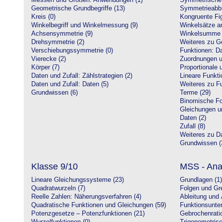
Messen und Größen: Anwendungen (1)
Symmetrische 
Geometrische Grundbegriffe (13)
Symmetrieabbi
Kreis (0)
Kongruente Fig
Winkelbegriff und Winkelmessung (9)
Winkelsätze a
Achsensymmetrie (9)
Winkelsumme i
Drehsymmetrie (2)
Weiteres zu G
Verschiebungssymmetrie (0)
Funktionen: Da
Vierecke (2)
Zuordnungen u
Körper (7)
Proportionale 
Daten und Zufall: Zählstrategien (2)
Lineare Funkti
Daten und Zufall: Daten (5)
Weiteres zu Fu
Grundwissen (6)
Terme (29)
Binomische Fo
Gleichungen u
Daten (2)
Zufall (8)
Weiteres zu Da
Grundwissen (
Klasse 9/10
MSS - Ana
Lineare Gleichungssysteme (23)
Grundlagen (1)
Quadratwurzeln (7)
Folgen und Gr
Reelle Zahlen: Näherungsverfahren (4)
Ableitung und 
Quadratische Funktionen und Gleichungen (59)
Funktionsunte
Potenzgesetze – Potenzfunktionen (21)
Gebrochenratio