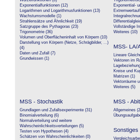
Wurzelfunktionen (0)
Trigonometrisc
Exponentialfunktionen (12)
Exponential- u
Logarithmen und Logarithmusfunktionen (13)
Extremwertauf
Wachstumsmodelle (1)
Integralrechnu
Strahlensätze und Ähnlichkeit (19)
Differentialgle
Satzgruppe des Pythagoras (23)
Vollständige In
Trigonometrie (36)
Weiteres (10)
Volumen und Oberflächeninhalt von Körpern (10)
Darstellung von Körpern (Netze, Schrägbilder, ...)
MSS- LA/A
(4)
Daten und Zufall (7)
Lineare Gleic
Grundwissen (1)
Vektoren im R
Lagebeziehung
Kreise und Kug
Matrizen (1)
Vektorräume un
Weiteres (5)
MSS - Stochastik
MSS - Abit
Grundlagen und Zufallsexperimente (31)
Allgemeines (2
Binomialverteilung (6)
Übungsaufgabe
Normalverteilung und weitere
Wahrscheinlichkeitsverteilungen (5)
Sonstiges
Testen von Hypothesen (4)
Schätzen von Wahrscheinlichkeiten (0)
Vergleichsarbe