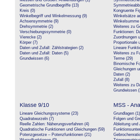
Messen und Größen: Anwendungen (1)
Symmetrische 
Geometrische Grundbegriffe (13)
Symmetrieabbi
Kreis (0)
Kongruente Fig
Winkelbegriff und Winkelmessung (9)
Winkelsätze a
Achsensymmetrie (9)
Winkelsumme i
Drehsymmetrie (2)
Weiteres zu G
Verschiebungssymmetrie (0)
Funktionen: Da
Vierecke (2)
Zuordnungen u
Körper (7)
Proportionale 
Daten und Zufall: Zählstrategien (2)
Lineare Funkti
Daten und Zufall: Daten (5)
Weiteres zu Fu
Grundwissen (6)
Terme (29)
Binomische Fo
Gleichungen u
Daten (2)
Zufall (8)
Weiteres zu Da
Grundwissen (
Klasse 9/10
MSS - Ana
Lineare Gleichungssysteme (23)
Grundlagen (1)
Quadratwurzeln (7)
Folgen und Gr
Reelle Zahlen: Näherungsverfahren (4)
Ableitung und 
Quadratische Funktionen und Gleichungen (59)
Funktionsunte
Potenzgesetze – Potenzfunktionen (21)
Gebrochenratio