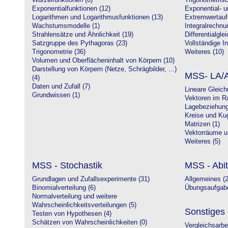
Wurzelfunktionen (0)
Trigonometrisc
Exponentialfunktionen (12)
Exponential- u
Logarithmen und Logarithmusfunktionen (13)
Extremwertauf
Wachstumsmodelle (1)
Integralrechnu
Strahlensätze und Ähnlichkeit (19)
Differentialgle
Satzgruppe des Pythagoras (23)
Vollständige In
Trigonometrie (36)
Weiteres (10)
Volumen und Oberflächeninhalt von Körpern (10)
Darstellung von Körpern (Netze, Schrägbilder, ...)
MSS- LA/A
(4)
Daten und Zufall (7)
Lineare Gleic
Grundwissen (1)
Vektoren im R
Lagebeziehung
Kreise und Kug
Matrizen (1)
Vektorräume un
Weiteres (5)
MSS - Stochastik
MSS - Abit
Grundlagen und Zufallsexperimente (31)
Allgemeines (2
Binomialverteilung (6)
Übungsaufgabe
Normalverteilung und weitere
Wahrscheinlichkeitsverteilungen (5)
Sonstiges
Testen von Hypothesen (4)
Schätzen von Wahrscheinlichkeiten (0)
Vergleichsarbe