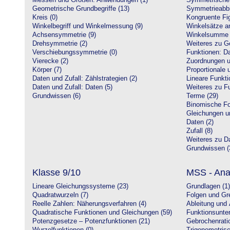
Messen und Größen: Anwendungen (1)
Symmetrische 
Geometrische Grundbegriffe (13)
Symmetrieabbi
Kreis (0)
Kongruente Fig
Winkelbegriff und Winkelmessung (9)
Winkelsätze a
Achsensymmetrie (9)
Winkelsumme i
Drehsymmetrie (2)
Weiteres zu G
Verschiebungssymmetrie (0)
Funktionen: Da
Vierecke (2)
Zuordnungen u
Körper (7)
Proportionale 
Daten und Zufall: Zählstrategien (2)
Lineare Funkti
Daten und Zufall: Daten (5)
Weiteres zu Fu
Grundwissen (6)
Terme (29)
Binomische Fo
Gleichungen u
Daten (2)
Zufall (8)
Weiteres zu Da
Grundwissen (
Klasse 9/10
MSS - Ana
Lineare Gleichungssysteme (23)
Grundlagen (1)
Quadratwurzeln (7)
Folgen und Gr
Reelle Zahlen: Näherungsverfahren (4)
Ableitung und 
Quadratische Funktionen und Gleichungen (59)
Funktionsunte
Potenzgesetze – Potenzfunktionen (21)
Gebrochenratio