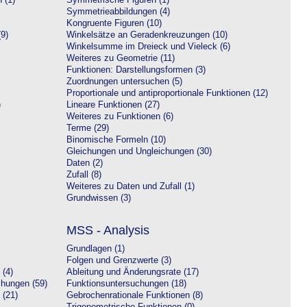
 (1)
Symmetrische Figuren (1)
Symmetrieabbildungen (4)
Kongruente Figuren (10)
9)
Winkelsätze an Geradenkreuzungen (10)
Winkelsumme im Dreieck und Vieleck (6)
Weiteres zu Geometrie (11)
Funktionen: Darstellungsformen (3)
Zuordnungen untersuchen (5)
Proportionale und antiproportionale Funktionen (12)
)
Lineare Funktionen (27)
Weiteres zu Funktionen (6)
Terme (29)
Binomische Formeln (10)
Gleichungen und Ungleichungen (30)
Daten (2)
Zufall (8)
Weiteres zu Daten und Zufall (1)
Grundwissen (3)
MSS - Analysis
Grundlagen (1)
Folgen und Grenzwerte (3)
 (4)
Ableitung und Änderungsrate (17)
chungen (59)
Funktionsuntersuchungen (18)
 (21)
Gebrochenrationale Funktionen (8)