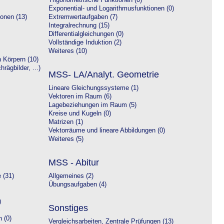
Trigonometrische Funktionen (0)
Exponential- und Logarithmusfunktionen (0)
onen (13)
Extremwertaufgaben (7)
Integralrechnung (15)
Differentialgleichungen (0)
Vollständige Induktion (2)
Weiteres (10)
 Körpern (10)
rägbilder, ...)
MSS- LA/Analyt. Geometrie
Lineare Gleichungssysteme (1)
Vektoren im Raum (6)
Lagebeziehungen im Raum (5)
Kreise und Kugeln (0)
Matrizen (1)
Vektorräume und lineare Abbildungen (0)
Weiteres (5)
MSS - Abitur
 (31)
Allgemeines (2)
Übungsaufgaben (4)
)
Sonstiges
 (0)
Vergleichsarbeiten, Zentrale Prüfungen (13)