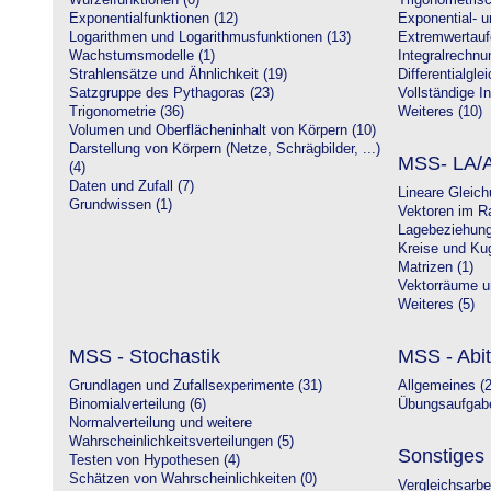
Wurzelfunktionen (0)
Trigonometrisc
Exponentialfunktionen (12)
Exponential- u
Logarithmen und Logarithmusfunktionen (13)
Extremwertauf
Wachstumsmodelle (1)
Integralrechnu
Strahlensätze und Ähnlichkeit (19)
Differentialgle
Satzgruppe des Pythagoras (23)
Vollständige In
Trigonometrie (36)
Weiteres (10)
Volumen und Oberflächeninhalt von Körpern (10)
Darstellung von Körpern (Netze, Schrägbilder, ...)
MSS- LA/A
(4)
Daten und Zufall (7)
Lineare Gleic
Grundwissen (1)
Vektoren im R
Lagebeziehung
Kreise und Kug
Matrizen (1)
Vektorräume un
Weiteres (5)
MSS - Stochastik
MSS - Abit
Grundlagen und Zufallsexperimente (31)
Allgemeines (2
Binomialverteilung (6)
Übungsaufgabe
Normalverteilung und weitere
Wahrscheinlichkeitsverteilungen (5)
Sonstiges
Testen von Hypothesen (4)
Schätzen von Wahrscheinlichkeiten (0)
Vergleichsarbe