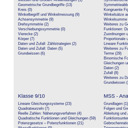
Messen und Größen: Anwendungen (1)
Symmetrische 
Geometrische Grundbegriffe (13)
Symmetrieabbi
Kreis (0)
Kongruente Fig
Winkelbegriff und Winkelmessung (9)
Winkelsätze a
Achsensymmetrie (9)
Winkelsumme i
Drehsymmetrie (2)
Weiteres zu G
Verschiebungssymmetrie (0)
Funktionen: Da
Vierecke (2)
Zuordnungen u
Körper (7)
Proportionale 
Daten und Zufall: Zählstrategien (2)
Lineare Funkti
Daten und Zufall: Daten (5)
Weiteres zu Fu
Grundwissen (6)
Terme (29)
Binomische Fo
Gleichungen u
Daten (2)
Zufall (8)
Weiteres zu Da
Grundwissen (
Klasse 9/10
MSS - Ana
Lineare Gleichungssysteme (23)
Grundlagen (1)
Quadratwurzeln (7)
Folgen und Gr
Reelle Zahlen: Näherungsverfahren (4)
Ableitung und 
Quadratische Funktionen und Gleichungen (59)
Funktionsunte
Potenzgesetze – Potenzfunktionen (21)
Gebrochenratio