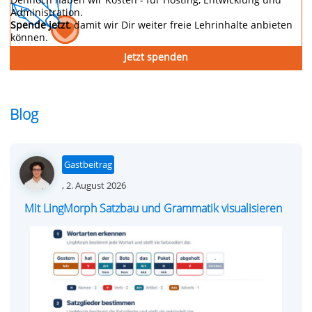
Administration.
Spende jetzt
, damit wir Dir weiter freie Lehrinhalte anbieten
können.
Jetzt spenden
Blog
Gastbeitrag
Posted
,
2. August 2026
on
Mit LingMorph Satzbau und Grammatik visualisieren