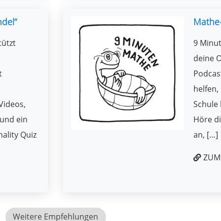
ndel“
Mathe
tützt
9 Minut
deine O
t
Podcast
helfen,
Videos,
Schule 
und ein
Höre di
ality Quiz
an, […]
ZUM 
Weitere Empfehlungen