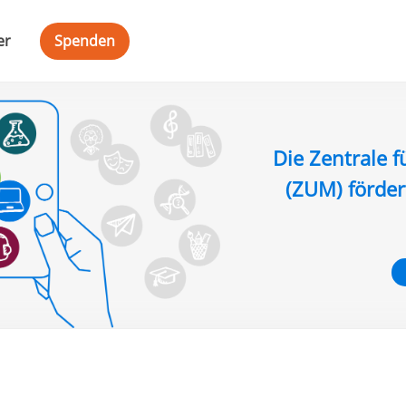
er
Spenden
Die Zentrale f
(ZUM) förder