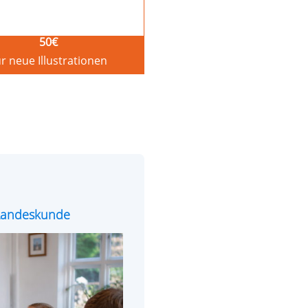
50
€
r neue Illustrationen
e Landeskunde