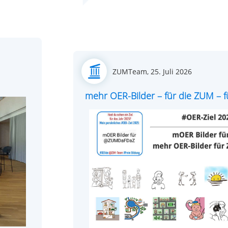
Posted
ZUMTeam,
25. Juli 2026
on
mehr OER-Bilder – für die ZUM – fü