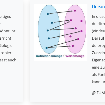
Linear
eitiges
In dies
r
du dich
könnt ihr
(einde
erricht
Darauf
Biologie
du pro
robiert
Zuordn
lasst euch
Eigensc
eine Z
als Fun
kann u
ZUM 