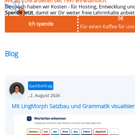
Wir als ZUM arbeiten seit 1997 ehrenamtlich.
Dennoch haben wir Kosten - für Hosting, Entwicklung und
Spende jetzt
, damit wir Dir weiter freie Lehrinhalte anbi
5
€
Ich spende
Für einen Kaffee für un
Blog
Gastbeitrag
Posted
,
2. August 2026
on
Mit LingMorph Satzbau und Grammatik visualisie