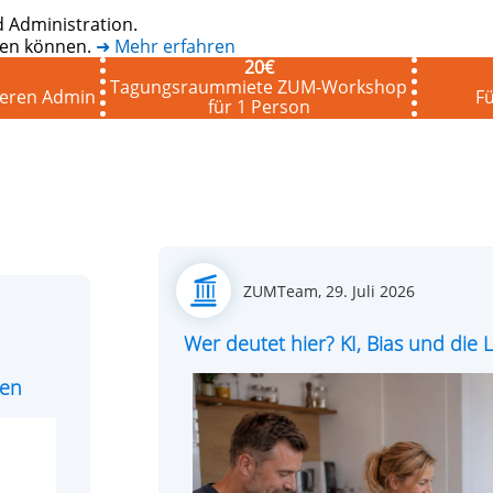
 Administration.
eten können.
➜ Mehr erfahren
20
€
Tagungsraummiete ZUM-Workshop
seren Admin
Fü
für 1 Person
Posted
ZUMTeam,
29. Juli 2026
on
Wer deutet hier? KI, Bias und di
ren