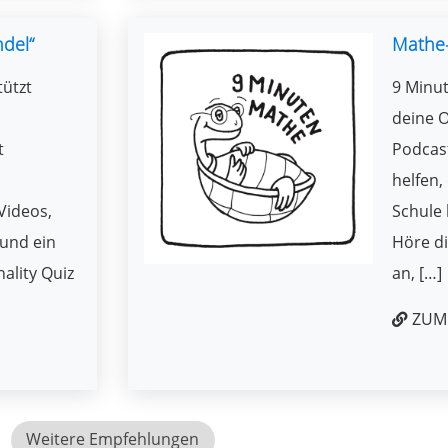
ndel“
Mathe
tützt
9 Minut
deine O
t
Podcast
helfen,
Videos,
Schule 
und ein
Höre di
ality Quiz
an, […]
ZUM 
Weitere Empfehlungen