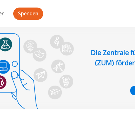
er
Spenden
Die Zentrale f
(ZUM) förder