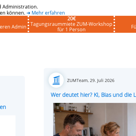
 Administration.
eten können.
➜ Mehr erfahren
20
€
Tagungsraummiete ZUM-Workshop
seren Admin
Fü
für 1 Person
Posted
ZUMTeam,
29. Juli 2026
on
Wer deutet hier? KI, Bias und di
ren