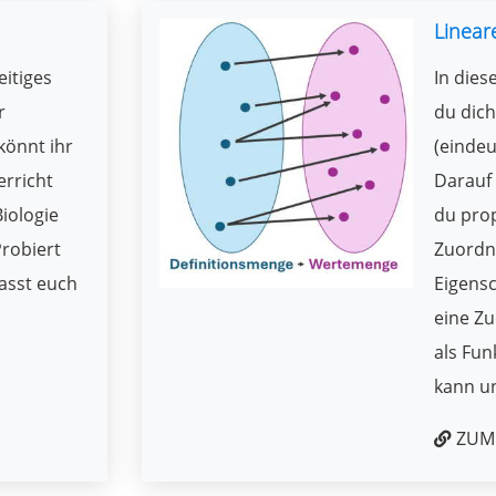
Linear
eitiges
In dies
r
du dich
könnt ihr
(einde
erricht
Darauf
Biologie
du pro
robiert
Zuordn
lasst euch
Eigensc
eine Z
als Fun
kann u
ZUM 