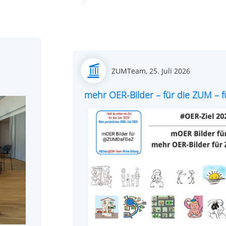
Posted
ZUMTeam,
25. Juli 2026
on
mehr OER-Bilder – für die ZUM – fü