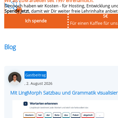
Wir als ZUM arbeiten seit 1997 ehrenamtlich.
Dennoch haben wir Kosten - für Hosting, Entwicklung und
Spende jetzt
, damit wir Dir weiter freie Lehrinhalte anbi
5
€
Ich spende
Für einen Kaffee für un
Blog
Gastbeitrag
Posted
,
2. August 2026
on
Mit LingMorph Satzbau und Grammatik visualisie