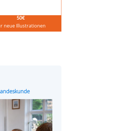
50
€
r neue Illustrationen
e Landeskunde