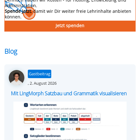
Administration.
Spende jetzt
, damit wir Dir weiter freie Lehrinhalte anbieten
können.
Jetzt spenden
Blog
Gastbeitrag
Posted
,
2. August 2026
on
Mit LingMorph Satzbau und Grammatik visualisieren