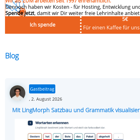
Wir als ZUM arbeiten seit 1997 ehrenamtlich.
Dennoch haben wir Kosten - für Hosting, Entwicklung und
Spende jetzt
, damit wir Dir weiter freie Lehrinhalte anbi
5
€
Ich spende
Für einen Kaffee für un
Blog
Gastbeitrag
Posted
,
2. August 2026
on
Mit LingMorph Satzbau und Grammatik visualisie