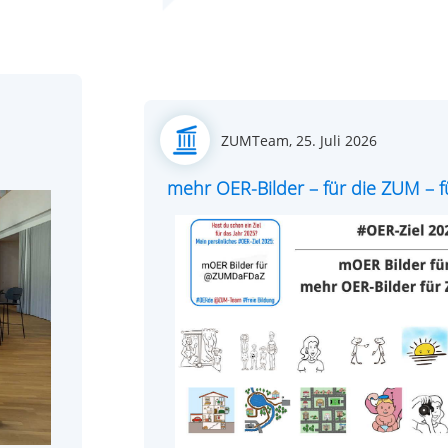
Posted
ZUMTeam,
25. Juli 2026
on
mehr OER-Bilder – für die ZUM – fü