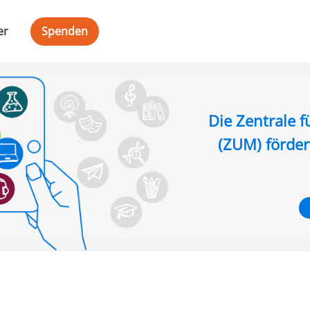
er
Spenden
Die Zentrale f
(ZUM) förder