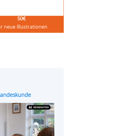
50
€
r neue Illustrationen
e Landeskunde