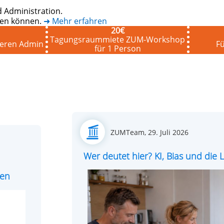
 Administration.
eten können.
➜ Mehr erfahren
20
€
Tagungsraummiete ZUM-Workshop
seren Admin
Fü
für 1 Person
Posted
ZUMTeam,
29. Juli 2026
on
Wer deutet hier? KI, Bias und di
ren