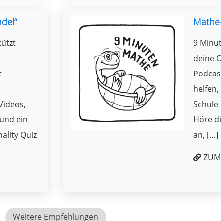
ndel“
Mathe
tützt
9 Minut
deine O
t
Podcast
helfen,
Videos,
Schule 
und ein
Höre di
ality Quiz
an, […]
ZUM 
Weitere Empfehlungen