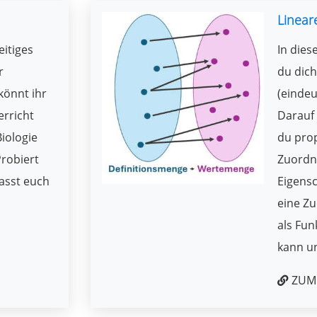
Linear
eitiges
In dies
r
du dich
könnt ihr
(einde
erricht
Darauf
Biologie
du pro
robiert
Zuordn
lasst euch
Eigensc
eine Z
als Fun
kann u
ZUM 