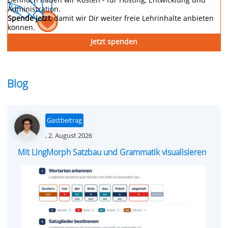
Administration.
Spende jetzt
, damit wir Dir weiter freie Lehrinhalte anbieten
können.
Jetzt spenden
Blog
Gastbeitrag
Posted
,
2. August 2026
on
Mit LingMorph Satzbau und Grammatik visualisieren