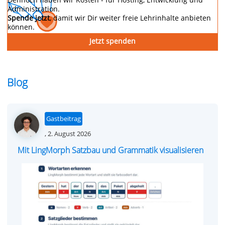
Administration.
Spende jetzt
, damit wir Dir weiter freie Lehrinhalte anbieten
können.
Jetzt spenden
Blog
Gastbeitrag
Posted
,
2. August 2026
on
Mit LingMorph Satzbau und Grammatik visualisieren