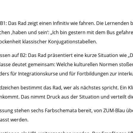
1: Das Rad zeigt einen Infinitiv wie fahren. Die Lernenden 
hen ‚haben und sein‘: „Ich bin gestern mit dem Bus gefahren
kenheit klassischer Konjugationstabellen.
ssen auf B2: Das Rad präsentiert eine kurze Situation wie 
e Klasse deutet gemeinsam: Welche kulturellen Normen stoß
ders für Integrationskurse und für Fortbildungen zur inter
zeichen bestimmt das Rad, wer als nächstes spricht. Ein Kli
nkommt. Das nimmt Druck aus der Situation und verteilt die 
npassung stehen sechs Farbschemata bereit, von ZUM-Blau ü
asst werden.