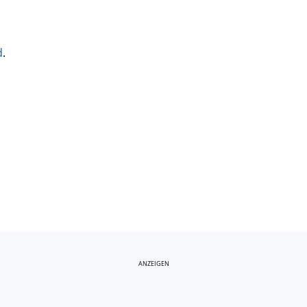
d
.
ANZEIGEN