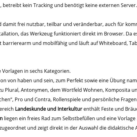
betreibt kein Tracking und benötigt keine externen Server. 
nd damit frei nutzbar, teilbar und veränderbar, auch für kom
lation, das Werkzeug funktioniert direkt im Browser. Da e
ist barrierearm und mobilfähig und läuft auf Whiteboard, T
e Vorlagen in sechs Kategorien.
on von haben und sein, zum Perfekt sowie eine Übung name
u Plural, Antonymen, dem Wortfeld Wohnen, Komposita und
chen“, Pro und Contra, Rollenspiele und persönliche Frage
Bereich
Landeskunde und Interkultur
enthält Feste und Bräu
in
liegen ein freies Rad zum Selbstbefüllen und eine Vorlag
ugeordnet und zeigt direkt in der Auswahl die didaktische 