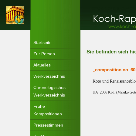
Startseite
Sie befinden sich hi
Zur Person
Aktuelles
„composition no. 60 
Werkverzeichnis
Koto und Renaissanceblo
Chronologisches
UA
2006 Köln (Makiko Goto
Werkverzeichnis
Frühe
Kompositionen
Pressestimmen