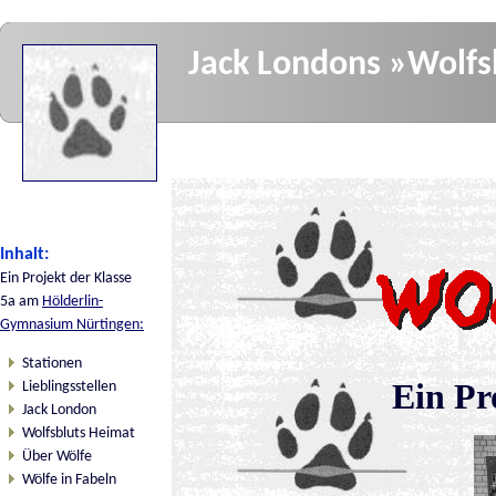
Jack Londons »Wolfsb
Inhalt:
Ein Projekt der Klasse
5a am
Hölderlin-
Gymnasium Nürtingen:
Stationen
Ein Pr
Lieblingsstellen
Jack London
Wolfsbluts Heimat
Über Wölfe
Wölfe in Fabeln