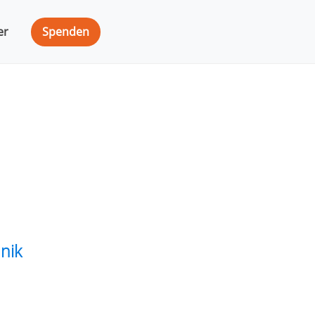
er
Spenden
nik