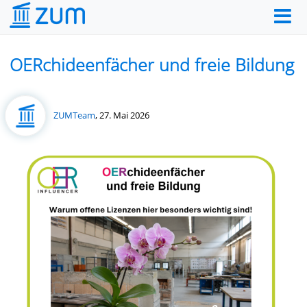
OERchideenfächer und freie Bildung
Posted
ZUMTeam
,
27. Mai 2026
on