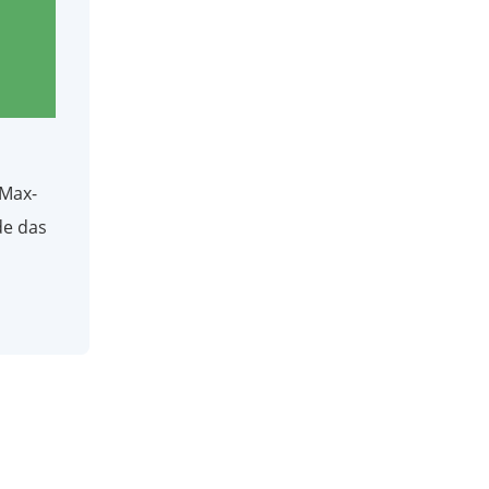
 Max-
de das