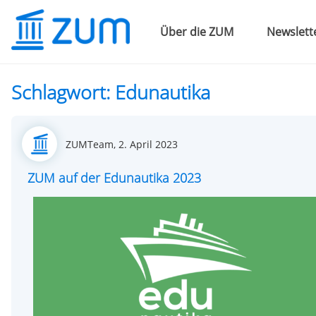
Über die ZUM
Newslett
Schlagwort:
Edunautika
Posted
ZUMTeam,
2. April 2023
on
ZUM auf der Edunautika 2023