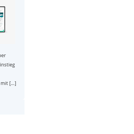
ber
instieg
mit […]