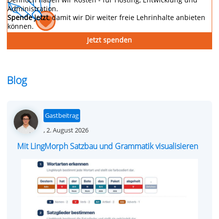
Administration.
Spende jetzt
, damit wir Dir weiter freie Lehrinhalte anbieten
können.
Jetzt spenden
Blog
Gastbeitrag
Posted
,
2. August 2026
on
Mit LingMorph Satzbau und Grammatik visualisieren