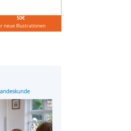
50
€
r neue Illustrationen
e Landeskunde