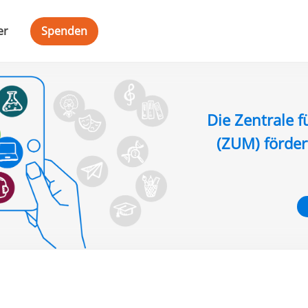
er
Spenden
Die Zentrale f
(ZUM) förder