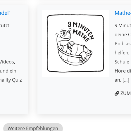
ndel“
Mathe
tützt
9 Minut
deine O
t
Podcast
helfen,
Videos,
Schule 
und ein
Höre di
ality Quiz
an, […]
ZUM 
Weitere Empfehlungen