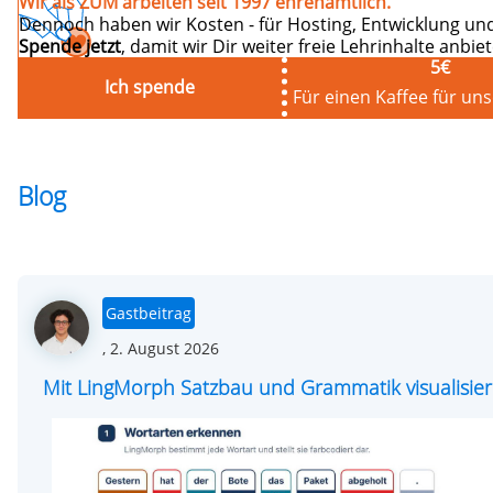
Wir als ZUM arbeiten seit 1997 ehrenamtlich.
Dennoch haben wir Kosten - für Hosting, Entwicklung und
Spende jetzt
, damit wir Dir weiter freie Lehrinhalte anbi
5
€
Ich spende
Für einen Kaffee für un
Blog
Gastbeitrag
Posted
,
2. August 2026
on
Mit LingMorph Satzbau und Grammatik visualisie