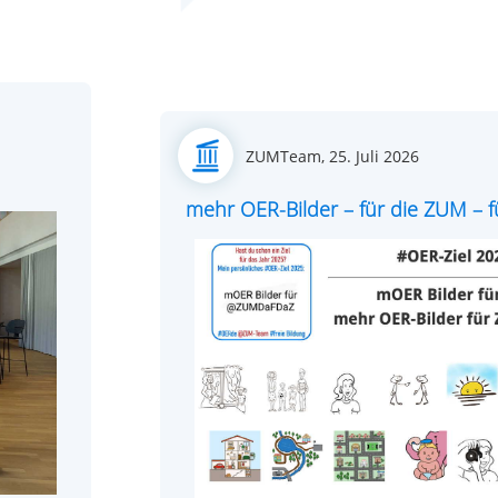
Posted
ZUMTeam,
25. Juli 2026
on
mehr OER-Bilder – für die ZUM – fü