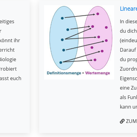
Linear
eitiges
In dies
r
du dich
könnt ihr
(einde
erricht
Darauf
Biologie
du pro
robiert
Zuordn
lasst euch
Eigensc
eine Z
als Fun
kann u
ZUM 