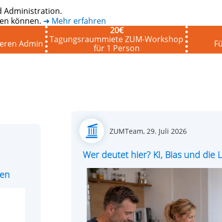
 Administration.
eten können.
➜ Mehr erfahren
20
€
Tagungsraummiete ZUM-Workshop
seren Admin
Fü
für 1 Person
Posted
ZUMTeam,
29. Juli 2026
on
Wer deutet hier? KI, Bias und di
ren